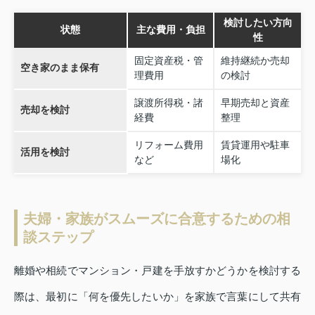
検討したい方向
状態
主な費用・負担
性
固定資産税・管
維持継続か売却
空き家のまま保有
理費用
の検討
譲渡所得税・諸
早期売却と資産
売却を検討
経費
整理
リフォーム費用
賃貸運用や駐車
活用を検討
など
場化
夫婦・家族がスムーズに合意するための相
談ステップ
離婚や相続でマンション・戸建を手放すかどうかを検討する
際は、最初に「何を優先したいか」を家族で言葉にして共有