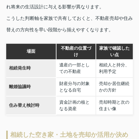
れ将来の生活設計に与える影響が異なります。
こうした判断軸を家族で共有しておくと、不動産売却や住み
替えの方向性を早い段階から揃えやすくなります。
不動産の位置づ
家族で確認した
場面
け
い点
遺産の一部とし
相続人と持分、
相続発生時
ての不動産
利用予定
財産分与の対象
売却か居住継続
離婚協議時
となる自宅
かの方針
資金計画の核と
売却時期と次の
住み替え検討時
なる資産
住まい像
相続した空き家・土地を売却か活用か決め