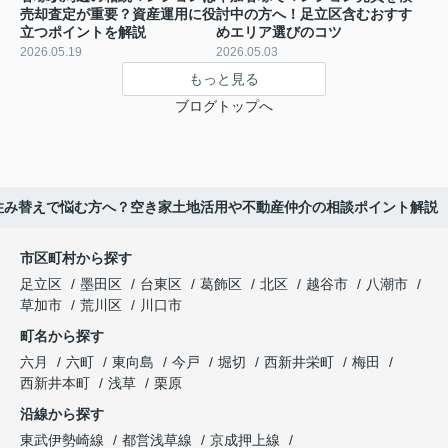
売却査定が重要？資産運用に役
討中の方へ！足立区含むおすす
立つポイントを解説
めエリア選びのコツ
2026.05.19
2026.05.03
もっと見る
ブログトップへ
住み替えで悩む方へ？空き家土地活用や不動産仲介の相談ポイント解説
市区町村から探す
足立区
墨田区
台東区
葛飾区
北区
越谷市
八潮市
草加市
荒川区
川口市
町名から探す
六月
六町
東向島
今戸
堀切
西新井栄町
梅田
西新井本町
浅草
栗原
沿線から探す
東武伊勢崎線
都営浅草線
京成押上線