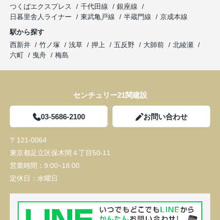
つくばエクスプレス
千代田線
銀座線
日暮里舎人ライナー
東武亀戸線
半蔵門線
京成本線
駅から探す
西新井
竹ノ塚
浅草
押上
五反野
大師前
北綾瀬
六町
曳舟
梅島
センチュリー21関建設
03-5686-2100
お問い合わせ
〒121-0064
東京都足立区保木間４丁目50-11
営業時間：
9:00~18:00
定休日：
水曜日