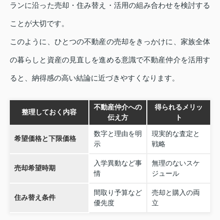
ランに沿った売却・住み替え・活用の組み合わせを検討する
ことが大切です。
このように、ひとつの不動産の売却をきっかけに、家族全体
の暮らしと資産の見直しを進める意識で不動産仲介を活用す
ると、納得感の高い結論に近づきやすくなります。
不動産仲介への
得られるメリッ
整理しておく内容
伝え方
ト
数字と理由を明
現実的な査定と
希望価格と下限価格
示
戦略
入学異動など事
無理のないスケ
売却希望時期
情
ジュール
間取り予算など
売却と購入の両
住み替え条件
優先度
立