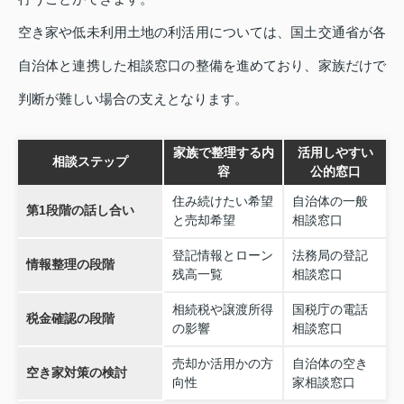
空き家や低未利用土地の利活用については、国土交通省が各
自治体と連携した相談窓口の整備を進めており、家族だけで
判断が難しい場合の支えとなります。
家族で整理する内
活用しやすい
相談ステップ
容
公的窓口
住み続けたい希望
自治体の一般
第1段階の話し合い
と売却希望
相談窓口
登記情報とローン
法務局の登記
情報整理の段階
残高一覧
相談窓口
相続税や譲渡所得
国税庁の電話
税金確認の段階
の影響
相談窓口
売却か活用かの方
自治体の空き
空き家対策の検討
向性
家相談窓口