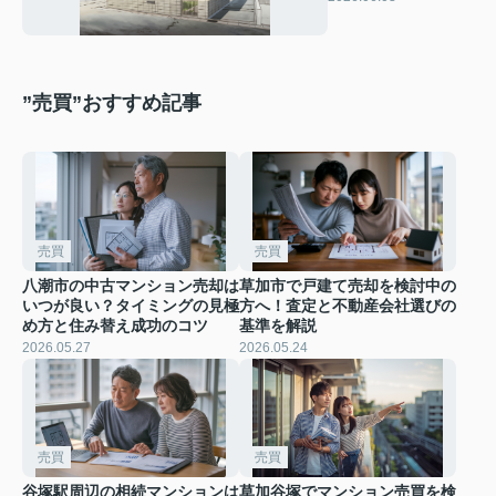
かりやすく解説
”売買”おすすめ記事
売買
売買
八潮市の中古マンション売却は
草加市で戸建て売却を検討中の
いつが良い？タイミングの見極
方へ！査定と不動産会社選びの
め方と住み替え成功のコツ
基準を解説
2026.05.27
2026.05.24
売買
売買
谷塚駅周辺の相続マンションは
草加谷塚でマンション売買を検