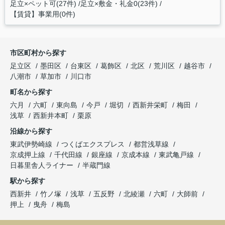
足立×ペット可(27件)
足立×敷金・礼金0(23件)
【賃貸】事業用(0件)
市区町村から探す
足立区
墨田区
台東区
葛飾区
北区
荒川区
越谷市
八潮市
草加市
川口市
町名から探す
六月
六町
東向島
今戸
堀切
西新井栄町
梅田
浅草
西新井本町
栗原
沿線から探す
東武伊勢崎線
つくばエクスプレス
都営浅草線
京成押上線
千代田線
銀座線
京成本線
東武亀戸線
日暮里舎人ライナー
半蔵門線
駅から探す
西新井
竹ノ塚
浅草
五反野
北綾瀬
六町
大師前
押上
曳舟
梅島