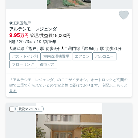
江東区亀戸
アルテシモ レジェンダ
9.95
万円
管理/共益費15,000円
5階 / 20.73㎡ / 1K /築16年
総武線「亀戸」駅 徒歩9分
半蔵門線「錦糸町」駅 徒歩21分
バス・トイレ別
室内洗濯機置場
エアコン
バルコニー
フローリング
都市ガス
「アルテシモ レジェンダ」のここがイチオシ。オートロックと玄関の
鍵で二重で守られているので安全性に優れております。宅配ボ...
もっと
見る
賃貸マンション