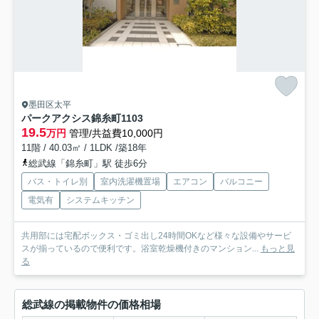
墨田区太平
パークアクシス錦糸町
1103
19.5
万円
管理/共益費10,000円
11階 / 40.03㎡ / 1LDK /築18年
総武線「錦糸町」駅 徒歩6分
バス・トイレ別
室内洗濯機置場
エアコン
バルコニー
電気有
システムキッチン
共用部には宅配ボックス・ゴミ出し24時間OKなど様々な設備やサービ
スが揃っているので便利です。浴室乾燥機付きのマンション...
もっと見
る
総武線の掲載物件の価格相場