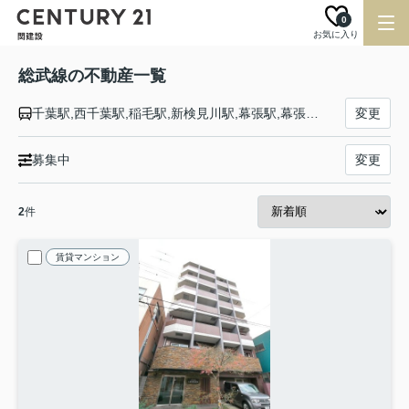
0
お気に入り
総武線の不動産一覧
千葉駅,西千葉駅,稲毛駅,新検見川駅,幕張駅,幕張本郷駅,津田沼駅,東船橋駅,船橋駅,西船橋駅,下総中山駅,本八幡駅,市川駅,小岩駅,新小岩駅,平井駅,亀戸駅,錦糸町駅,両国駅,浅草橋駅,秋葉原駅,御茶ノ水駅,水道橋駅,飯田橋駅,市ケ谷駅,四ツ谷駅,信濃町駅,千駄ケ谷駅,代々木駅,新宿駅,大久保駅,東中野駅,中野駅,高円寺駅,阿佐ケ谷駅,荻窪駅,西荻窪駅,吉祥寺駅,三鷹駅
変更
募集中
変更
2
件
賃貸マンション