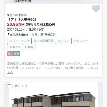
墨田区東向島
リアトリス曳舟
202
20.95
万円
管理/共益費3,500円
2階 / 62.10㎡ / 3LDK /予定
東武伊勢崎線「曳舟」駅 徒歩2分
バス・トイレ別
室内洗濯機置場
エアコン
バルコニー
都市ガス
駐輪場
敷0
新築
室内設備は洗面所独立・浴室乾燥機など豊富に揃っており、過ごしやす
いお部屋になっております。モニター越しに来訪者を確認し、...
もっと
見る
アパート