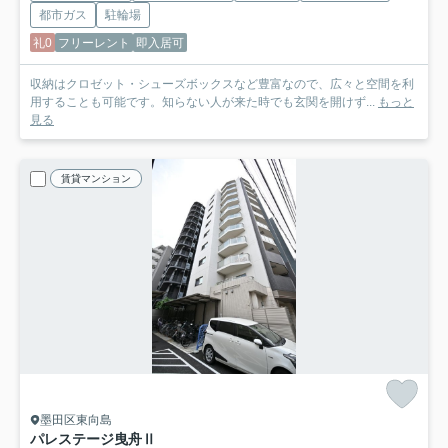
都市ガス
駐輪場
礼0
フリーレント
即入居可
収納はクロゼット・シューズボックスなど豊富なので、広々と空間を利
用することも可能です。知らない人が来た時でも玄関を開けず...
もっと
見る
賃貸マンション
墨田区東向島
パレステージ曳舟Ⅱ