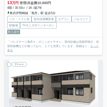
13
万円
管理/共益費10,000円
4階 / 30.59㎡ / 1K /築7年
東武伊勢崎線「曳舟」駅 徒歩5分
バス・トイレ別
室内洗濯機置場
エアコン
バルコニー
駐輪場
TVモニタ付インターホン
即入居可
「パレステージ曳舟Ⅱ」のここがイチオシ。室内設備は洗面所独立・浴
室乾燥機などが揃っており、とても充実しています。収納はシ...
もっと
見る
アパート