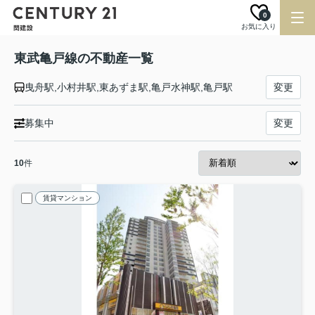
0
お気に入り
東武亀戸線の不動産一覧
曳舟駅,小村井駅,東あずま駅,亀戸水神駅,亀戸駅
変更
募集中
変更
10
件
賃貸マンション