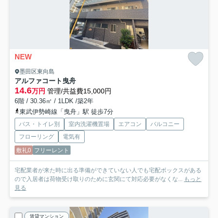
NEW
墨田区東向島
アルファコート曳舟
14.6
万円
管理/共益費15,000円
6階 / 30.36㎡ / 1LDK /築2年
東武伊勢崎線「曳舟」駅 徒歩7分
バス・トイレ別
室内洗濯機置場
エアコン
バルコニー
フローリング
電気有
敷礼0
フリーレント
宅配業者が来た時に出る準備ができていない人でも宅配ボックスがある
ので入居者は荷物受け取りのために玄関にて対応必要がなくな...
もっと
見る
賃貸マンション