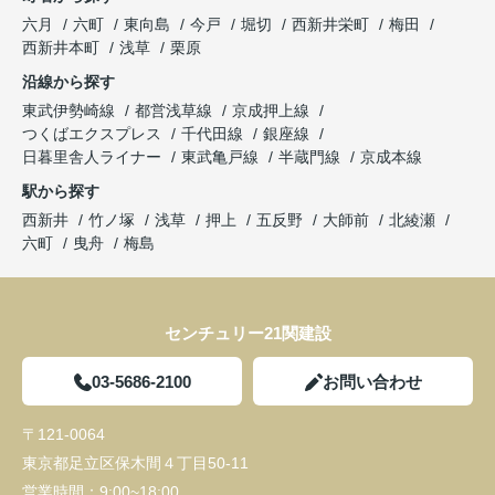
六月
六町
東向島
今戸
堀切
西新井栄町
梅田
西新井本町
浅草
栗原
沿線から探す
東武伊勢崎線
都営浅草線
京成押上線
つくばエクスプレス
千代田線
銀座線
日暮里舎人ライナー
東武亀戸線
半蔵門線
京成本線
駅から探す
西新井
竹ノ塚
浅草
押上
五反野
大師前
北綾瀬
六町
曳舟
梅島
センチュリー21関建設
03-5686-2100
お問い合わせ
〒121-0064
東京都足立区保木間４丁目50-11
営業時間：
9:00~18:00