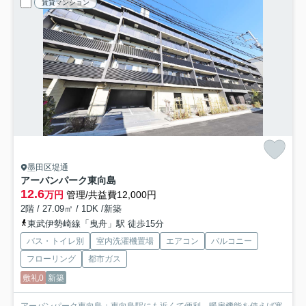
賃貸マンション
墨田区堤通
アーバンパーク東向島
12.6
万円
管理/共益費12,000円
2階 / 27.09㎡ / 1DK /新築
東武伊勢崎線「曳舟」駅 徒歩15分
バス・トイレ別
室内洗濯機置場
エアコン
バルコニー
フローリング
都市ガス
敷礼0
新築