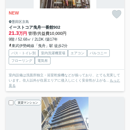
NEW
墨田区京島
イーストコア曳舟一番館
902
21.3
万円
管理/共益費10,000円
9階 / 52.68㎡ / 2LDK /築17年
東武伊勢崎線「曳舟」駅 徒歩2分
バス・トイレ別
室内洗濯機置場
エアコン
バルコニー
フローリング
電気有
室内設備は洗面所独立・浴室乾燥機などが揃っており、とても充実して
います。住人以外が住居エリアに侵入しにくく安全性が上がる...
もっと
見る
賃貸マンション