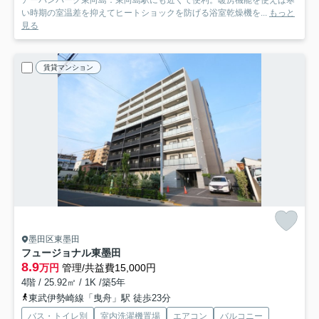
アーバンパーク東向島：東向島駅にも近くて便利。暖房機能を使えば寒
い時期の室温差を抑えてヒートショックを防げる浴室乾燥機を...
もっと
見る
賃貸マンション
墨田区東墨田
フュージョナル東墨田
8.9
万円
管理/共益費15,000円
4階 / 25.92㎡ / 1K /築5年
東武伊勢崎線「曳舟」駅 徒歩23分
バス・トイレ別
室内洗濯機置場
エアコン
バルコニー