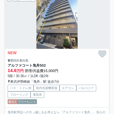
NEW
墨田区東向島
アルファコート曳舟
502
14.6
万円
管理/共益費15,000円
5階 / 30.36㎡ / 1LDK /築2年
東武伊勢崎線「曳舟」駅 徒歩7分
バス・トイレ別
室内洗濯機置場
エアコン
バルコニー
フローリング
電気有
敷礼0
フリーレント
曳舟駅周辺への引っ越しをお考えなら「アルファコート曳舟」。安心の