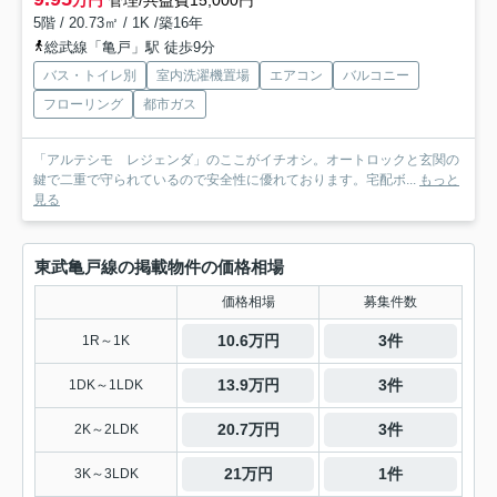
万円
管理/共益費15,000円
5階 / 20.73㎡ / 1K /築16年
総武線「亀戸」駅 徒歩9分
バス・トイレ別
室内洗濯機置場
エアコン
バルコニー
フローリング
都市ガス
「アルテシモ レジェンダ」のここがイチオシ。オートロックと玄関の
鍵で二重で守られているので安全性に優れております。宅配ボ...
もっと
見る
東武亀戸線の掲載物件の価格相場
価格相場
募集件数
10.6万円
3件
1R～1K
13.9万円
3件
1DK～1LDK
20.7万円
3件
2K～2LDK
21万円
1件
3K～3LDK