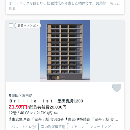
オートロックが嬉しい、防犯対策を考慮した物件です。共用部...
もっと
見る
賃貸マンション
墨田区東向島
Ｂｒｉｌｌｉａ ｉｓｔ 墨田曳舟
1203
21.9
万円
管理/共益費20,000円
12階 / 40.08㎡ / 2LDK /築1年
東武亀戸線「曳舟」駅 徒歩3分
東武伊勢崎線「曳舟」駅 徒歩3分
バス・トイレ別
室内洗濯機置場
エアコン
フローリング