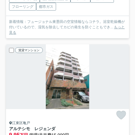
フローリング
都市ガス
新着情報：フュージョナル東墨田の空室情報ならコチラ。浴室乾燥機が
付いているので、湿気を除去してカビの発生を防ぐこともでき...
もっと
見る
賃貸マンション
江東区亀戸
アルテシモ レジェンダ
9.95