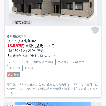
墨田区東向島
リアトリス曳舟
102
18.95
万円
管理/共益費3,500円
1階 / 50.47㎡ / 2LDK /予定
東武伊勢崎線「曳舟」駅 徒歩2分
バス・トイレ別
室内洗濯機置場
エアコン
バルコニー
都市ガス
駐輪場
敷0
新築
墨田区エリアでの住まいなら、住み心地も快適な「リアトリス曳舟」は
いかがでしょうか。室内設備は浴室乾燥機・洗面所独立など豊...
もっと
見る