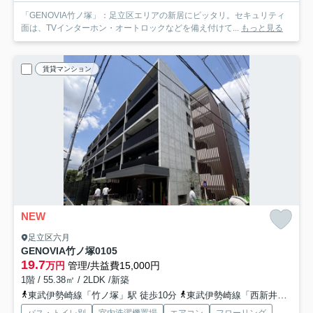
「GENOVIA竹ノ塚」：足立区エリアの新居にピッタリ。セキュリティ
面は、TVインターホン・オートロックなどを備え付けて...
もっと見る
賃貸マンション
NEW
足立区六月
GENOVIA竹ノ塚
0105
19.7
万円
管理/共益費15,000円
1階 / 55.38㎡ / 2LDK /新築
東武伊勢崎線「竹ノ塚」駅 徒歩10分
東武伊勢崎線「西新井」駅 徒歩17分
バス・トイレ別
室内洗濯機置場
エアコン
フローリング