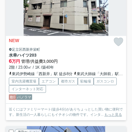
NEW
足立区西新井栄町
水幸ハイツ
203
6
万円
管理/共益費3,000円
2階 / 23.00㎡ / 1K /築40年
東武伊勢崎線「西新井」駅 徒歩8分
東武大師線「大師前」駅 徒歩9分
室内洗濯機置場
エアコン
都市ガス
駐輪場
ガスコンロ
インターネット対応
敷0
パノラマ
近くにはファミリーマート(徒歩4分)がありちょっとした買い物に便利で
す。新生活の一人暮らしにもイチオシの物件です。インタ...
もっと見る
賃貸マンション