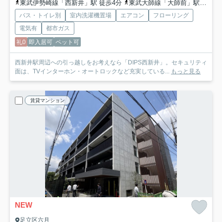
東武伊勢崎線「西新井」駅 徒歩4分
東武大師線「大師前」駅 徒歩14分
バス・トイレ別
室内洗濯機置場
エアコン
フローリング
電気有
都市ガス
礼0
即入居可
ペット可
西新井駅周辺への引っ越しをお考えなら「DIPS西新井」。セキュリティ
面は、TVインターホン・オートロックなど充実している...
もっと見る
賃貸マンション
NEW
足立区六月