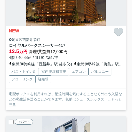
NEW
足立区西新井栄町
ロイヤルパークスシーサー
417
12.5
万円
管理/共益費12,000円
4階 / 40.88㎡ / 1LDK /築17年
東武伊勢崎線「西新井」駅 徒歩5分
東武伊勢崎線「梅島」駅 徒歩13分
バス・トイレ別
室内洗濯機置場
エアコン
バルコニー
フローリング
駐輪場
宅配ボックスを利用すれば、配達時間を気にすることなく外出や入浴な
どの私生活を送ることができます。収納はシューズボックス・...
もっと
見る
アパート