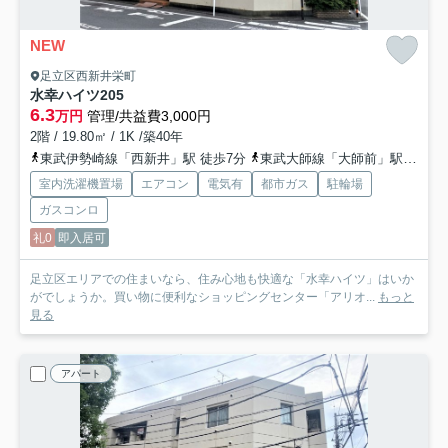
NEW
足立区西新井栄町
水幸ハイツ
205
6.3
万円
管理/共益費3,000円
2階 / 19.80㎡ / 1K /築40年
東武伊勢崎線「西新井」駅 徒歩7分
東武大師線「大師前」駅 徒歩8分
室内洗濯機置場
エアコン
電気有
都市ガス
駐輪場
ガスコンロ
礼0
即入居可
足立区エリアでの住まいなら、住み心地も快適な「水幸ハイツ」はいか
がでしょうか。買い物に便利なショッピングセンター「アリオ...
もっと
見る
アパート