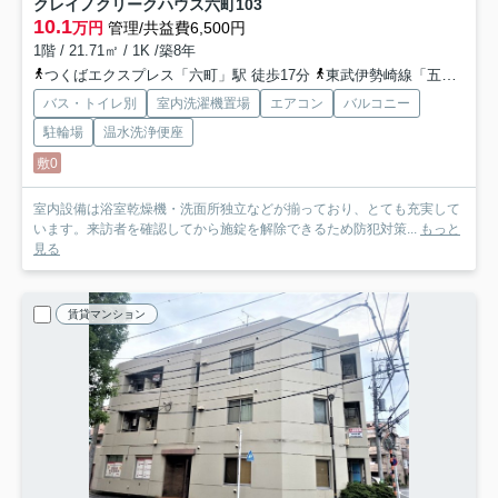
クレイノクリークハウス六町
103
10.1
万円
管理/共益費6,500円
1階 / 21.71㎡ / 1K /築8年
つくばエクスプレス「六町」駅 徒歩17分
東武伊勢崎線「五反野」駅 徒歩24分
バス・トイレ別
室内洗濯機置場
エアコン
バルコニー
駐輪場
温水洗浄便座
敷0
室内設備は浴室乾燥機・洗面所独立などが揃っており、とても充実して
います。来訪者を確認してから施錠を解除できるため防犯対策...
もっと
見る
賃貸マンション