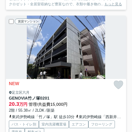
クロゼット・全居室収納など豊富なので、衣類や履き物の...
もっと見る
賃貸マンション
NEW
足立区六月
GENOVIA竹ノ塚
0201
20.3
万円
管理/共益費15,000円
2階 / 55.38㎡ / 2LDK /新築
東武伊勢崎線「竹ノ塚」駅 徒歩10分
東武伊勢崎線「西新井」駅 徒歩17分
バス・トイレ別
室内洗濯機置場
エアコン
フローリング
電気有
都市ガス