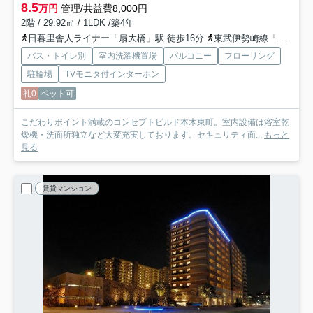
8.5
万円
管理/共益費8,000円
2階 / 29.92㎡ / 1LDK /築4年
日暮里舎人ライナー「扇大橋」駅 徒歩16分
東武伊勢崎線「西新井」駅 徒歩24分
バス・トイレ別
室内洗濯機置場
バルコニー
フローリング
駐輪場
TVモニタ付インターホン
礼0
ペット可
こだわりポイント満載のコンセプトビルド本木東町。室内設備は浴室乾
燥機・洗面所独立など大変充実しております。セキュリティ面...
もっと
見る
賃貸マンション