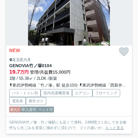
NEW
足立区六月
GENOVIA竹ノ塚
0104
19.7
万円
管理/共益費15,000円
1階 / 55.38㎡ / 2LDK /新築
東武伊勢崎線「竹ノ塚」駅 徒歩10分
東武伊勢崎線「西新井」駅 徒歩17分
バス・トイレ別
室内洗濯機置場
エアコン
フローリング
電気有
都市ガス
敷礼0
即入居可
ペット可
GENOVIA竹ノ塚：竹ノ塚駅にも近くて便利。24時間ゴミ出しできる物
件なら生ごみを居室に溜めずに済むので、ゴミの臭いが...
もっと見る