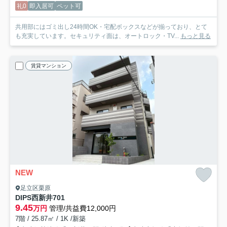
礼0
即入居可
ペット可
共用部にはゴミ出し24時間OK・宅配ボックスなどが揃っており、とて
も充実しています。セキュリティ面は、オートロック・TV...
もっと見る
賃貸マンション
NEW
足立区栗原
DIPS西新井
701
9.45
万円
管理/共益費12,000円
7階 / 25.87㎡ / 1K /新築