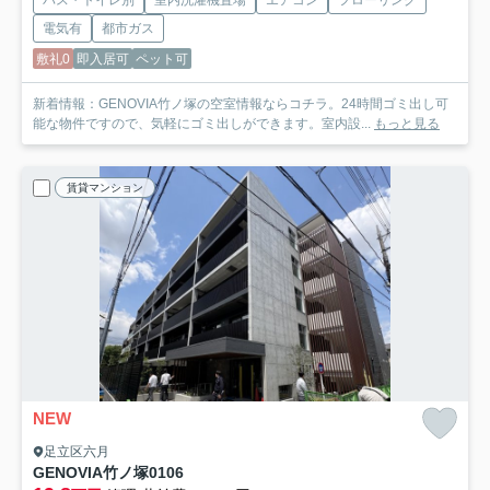
電気有
都市ガス
敷礼0
即入居可
ペット可
新着情報：GENOVIA竹ノ塚の空室情報ならコチラ。24時間ゴミ出し可
能な物件ですので、気軽にゴミ出しができます。室内設...
もっと見る
賃貸マンション
NEW
足立区六月
GENOVIA竹ノ塚
0106