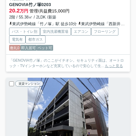
GENOVIA竹ノ塚
0203
20.2
万円
管理/共益費15,000円
2階 / 55.38㎡ / 2LDK /新築
東武伊勢崎線「竹ノ塚」駅 徒歩10分
東武伊勢崎線「西新井」駅 徒歩17分
バス・トイレ別
室内洗濯機置場
エアコン
フローリング
電気有
都市ガス
敷礼0
即入居可
ペット可
「GENOVIA竹ノ塚」のここがイチオシ。セキュリティ面は、オートロ
ック・TVインターホンなど充実しているので安心して生...
もっと見る
賃貸マンション