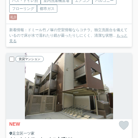
バス・トイレ別
室内洗濯機置場
エアコン
バルコニー
フローリング
都市ガス
礼0
新着情報：ドミール竹ノ塚の空室情報ならコチラ。独立洗面台を備えて
いるので床が水で濡れたり鏡が曇ったりしにくく、清潔な状態...
もっと
見る
賃貸マンション
NEW
足立区一ツ家