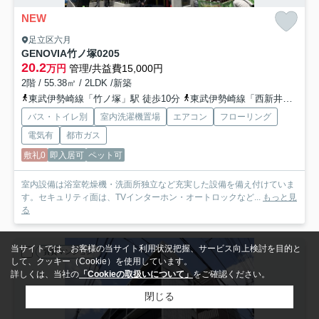
NEW
足立区六月
GENOVIA竹ノ塚
0205
20.2
万円
管理/共益費15,000円
2階 / 55.38㎡ / 2LDK /新築
東武伊勢崎線「竹ノ塚」駅 徒歩10分
東武伊勢崎線「西新井」駅 徒歩17分
バス・トイレ別
室内洗濯機置場
エアコン
フローリング
電気有
都市ガス
敷礼0
即入居可
ペット可
室内設備は浴室乾燥機・洗面所独立など充実した設備を備え付けていま
す。セキュリティ面は、TVインターホン・オートロックなど...
もっと見
る
当サイトでは、お客様の当サイト利用状況把握、サービス向上検討を目的と
賃貸マンション
して、クッキー（Cookie）を使用しています。
詳しくは、当社の
「Cookieの取扱いについて」
をご確認ください。
閉じる