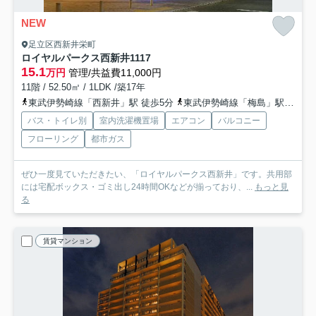
NEW
足立区西新井栄町
ロイヤルパークス西新井
1117
15.1
万円
管理/共益費11,000円
11階 / 52.50㎡ / 1LDK /築17年
東武伊勢崎線「西新井」駅 徒歩5分
東武伊勢崎線「梅島」駅 徒歩15分
バス・トイレ別
室内洗濯機置場
エアコン
バルコニー
フローリング
都市ガス
ぜひ一度見ていただきたい、「ロイヤルパークス西新井」です。共用部
には宅配ボックス・ゴミ出し24時間OKなどが揃っており、...
もっと見
る
賃貸マンション