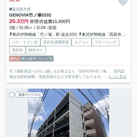
足立区六月
GENOVIA竹ノ塚
0202
20.3
万円
管理/共益費15,000円
2階 / 55.86㎡ / 2LDK /新築
東武伊勢崎線「竹ノ塚」駅 徒歩10分
東武伊勢崎線「西新井」駅 徒歩17分
バス・トイレ別
室内洗濯機置場
エアコン
フローリング
電気有
都市ガス
敷礼0
即入居可
ペット可
竹ノ塚駅周辺への引っ越しをお考えなら「GENOVIA竹ノ塚」。室内設
備は浴室乾燥機・洗面所独立など大変充実しております。...
もっと見る
賃貸マンション