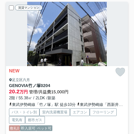
賃貸マンション
NEW
足立区六月
GENOVIA竹ノ塚
0204
20.2
万円
管理/共益費15,000円
2階 / 55.38㎡ / 2LDK /新築
東武伊勢崎線「竹ノ塚」駅 徒歩10分
東武伊勢崎線「西新井」駅 徒歩17分
バス・トイレ別
室内洗濯機置場
エアコン
フローリング
電気有
都市ガス
敷礼0
即入居可
ペット可