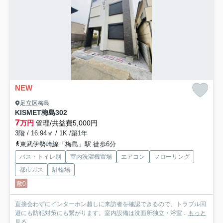
NEW
足立区梅島
KISMET梅島
302
7
万円
管理/共益費5,000円
3階 / 16.94㎡ / 1K /築1年
東武伊勢崎線「梅島」駅 徒歩6分
バス・トイレ別
室内洗濯機置場
エアコン
フローリング
都市ガス
駐輪場
敷0
直接会わずにインターホン越しに来訪者を確認できるので、トラブル回
避にも防犯対策にも繋がります。室内設備は洗面所独立・浴室...
もっと
見る