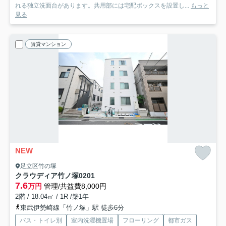
れる独立洗面台があります。共用部には宅配ボックスを設置し...
もっと
見る
賃貸マンション
NEW
足立区竹の塚
クラウディア竹ノ塚
0201
7.6
万円
管理/共益費8,000円
2階 / 18.04㎡ / 1R /築1年
東武伊勢崎線「竹ノ塚」駅 徒歩6分
バス・トイレ別
室内洗濯機置場
フローリング
都市ガス