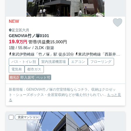
NEW
足立区六月
GENOVIA竹ノ塚
0101
19.9
万円
管理/共益費15,000円
1階 / 55.86㎡ / 2LDK /新築
東武伊勢崎線「竹ノ塚」駅 徒歩10分
東武伊勢崎線「西新井」駅 徒歩17分
バス・トイレ別
室内洗濯機置場
エアコン
フローリング
電気有
都市ガス
敷礼0
即入居可
ペット可
新着情報：GENOVIA竹ノ塚の空室情報ならコチラ。収納はクロゼッ
ト・シューズボックス・全居室収納などが備え付けられてい...
もっと見
る
賃貸マンション