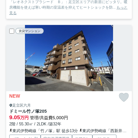
「レオネクストプラシード Ｂ」：足立区エリアの新居にピッタリ。暖
房機能を使えば寒い時期の室温差を抑えてヒートショックを防...
もっと
見る
賃貸マンション
NEW
足立区六月
ドミール竹ノ塚
205
9.05
万円
管理/共益費5,000円
2階 / 55.30㎡ / 2LDK /築32年
東武伊勢崎線「竹ノ塚」駅 徒歩13分
東武伊勢崎線「西新井」駅 徒歩15分