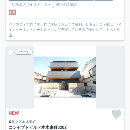
TVモニタ付インターホン
温水洗浄便座
礼0
クラウディア竹ノ塚：竹ノ塚駅にも近くて便利。セキュリティ面は、TV
インターホン・オートロックなど充実しているので安心して...
もっと見
る
アパート
NEW
足立区本木東町
コンセプトビルド本木東町
0202