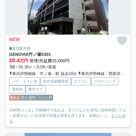
NEW
足立区六月
GENOVIA竹ノ塚
0301
20.4
万円
管理/共益費15,000円
3階 / 55.38㎡ / 2LDK /新築
東武伊勢崎線「竹ノ塚」駅 徒歩10分
東武伊勢崎線「西新井」駅 徒歩17分
バス・トイレ別
室内洗濯機置場
エアコン
フローリング
電気有
都市ガス
敷礼0
即入居可
ペット可
24時間ゴミ出し可能物件であれば、生ゴミなどを室内に長時間置いてお
く必要がないため清潔で快適な環境を保てます。収納はシュ...
もっと見
る