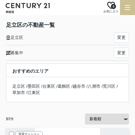
0
お気に入り
足立区の不動産一覧
足立区
変更
募集中
変更
おすすめのエリア
足立区
/
墨田区
/
台東区
/
葛飾区
/
越谷市
/
八潮市
/
荒川区
/
草加市
/
江東区
57
件
賃貸マンション