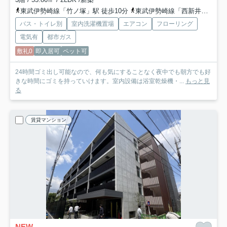
東武伊勢崎線「竹ノ塚」駅 徒歩10分
東武伊勢崎線「西新井」駅 徒歩17分
バス・トイレ別
室内洗濯機置場
エアコン
フローリング
電気有
都市ガス
敷礼0
即入居可
ペット可
24時間ゴミ出し可能なので、何も気にすることなく夜中でも朝方でも好
きな時間にゴミを持っていけます。室内設備は浴室乾燥機・...
もっと見
る
賃貸マンション
NEW