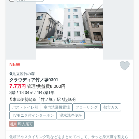
NEW
足立区竹の塚
クラウディア竹ノ塚
0301
7.7
万円
管理/共益費8,000円
3階 / 18.04㎡ / 1R /築1年
東武伊勢崎線「竹ノ塚」駅 徒歩6分
バス・トイレ別
室内洗濯機置場
フローリング
都市ガス
TVモニタ付インターホン
温水洗浄便座
礼0
即入居可
化粧品やスタイリング剤などをまとめて出して、サッと身支度を整えら