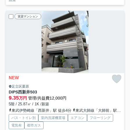
賃貸マンション
NEW
足立区栗原
DIPS西新井
503
9.35
万円
管理/共益費12,000円
5階 / 25.87㎡ / 1K /新築
東武伊勢崎線「西新井」駅 徒歩4分
東武大師線「大師前」駅 徒歩14分
バス・トイレ別
室内洗濯機置場
エアコン
フローリング
電気有
都市ガス