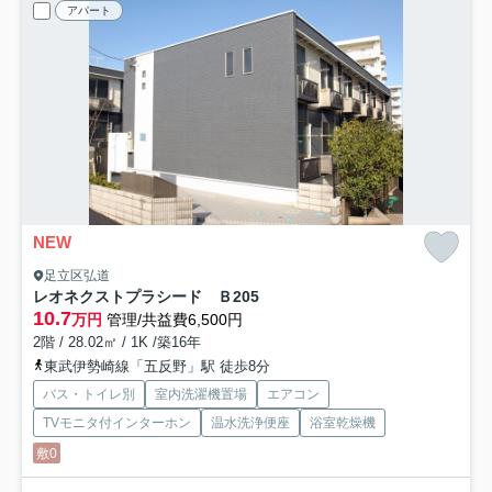
アパート
NEW
足立区弘道
レオネクストプラシード Ｂ
205
10.7
万円
管理/共益費6,500円
2階 / 28.02㎡ / 1K /築16年
東武伊勢崎線「五反野」駅 徒歩8分
バス・トイレ別
室内洗濯機置場
エアコン
TVモニタ付インターホン
温水洗浄便座
浴室乾燥機
敷0