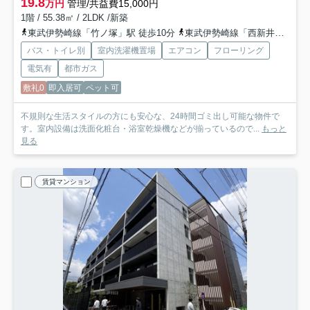
19.8
万円
管理/共益費15,000円
1階 / 55.38㎡ / 2LDK /新築
東武伊勢崎線「竹ノ塚」駅 徒歩10分
東武伊勢崎線「西新井」駅 徒歩17分
バス・トイレ別
室内洗濯機置場
エアコン
フローリング
電気有
都市ガス
敷礼0
即入居可
ペット可
不規則な生活スタイルの方にも安心な、24時間ゴミ出し可能な物件で
す。室内設備は洗面化粧台・浴室乾燥機などが揃っているので...
もっと
見る
賃貸マンション