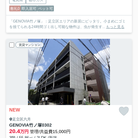
敷礼0
即入居可
ペット可
「GENOVIA竹ノ塚」：足立区エリアの新居にピッタリ。小まめにゴミ
を捨てられる24時間ゴミ出し可能な物件は、虫が発生す...
もっと見る
賃貸マンション
NEW
足立区六月
GENOVIA竹ノ塚
0302
20.4
万円
管理/共益費15,000円
3階 / 55.86㎡ / 2LDK /新築