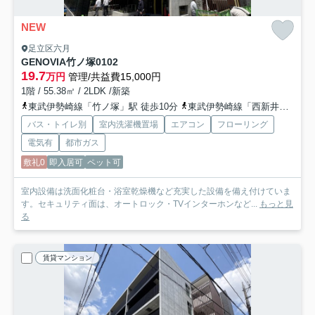
NEW
足立区六月
GENOVIA竹ノ塚
0102
19.7
万円
管理/共益費15,000円
1階 / 55.38㎡ / 2LDK /新築
東武伊勢崎線「竹ノ塚」駅 徒歩10分
東武伊勢崎線「西新井」駅 徒歩17分
バス・トイレ別
室内洗濯機置場
エアコン
フローリング
電気有
都市ガス
敷礼0
即入居可
ペット可
室内設備は洗面化粧台・浴室乾燥機など充実した設備を備え付けていま
す。セキュリティ面は、オートロック・TVインターホンなど...
もっと見
る
賃貸マンション