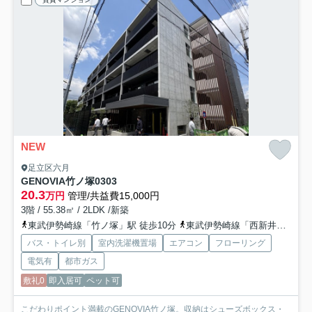
NEW
足立区六月
GENOVIA竹ノ塚
0303
20.3
万円
管理/共益費15,000円
3階 / 55.38㎡ / 2LDK /新築
東武伊勢崎線「竹ノ塚」駅 徒歩10分
東武伊勢崎線「西新井」駅 徒歩17分
バス・トイレ別
室内洗濯機置場
エアコン
フローリング
電気有
都市ガス
敷礼0
即入居可
ペット可
こだわりポイント満載のGENOVIA竹ノ塚。収納はシューズボックス・