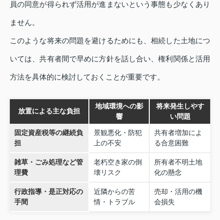
員の同意が得られず活用が進まないという事態も少なくあり
ません。
このような将来の問題を避けるためにも、相続した土地につ
いては、共有者間で早めに方針を話し合い、権利関係と活用
方法を具体的に検討しておくことが重要です。
地域環境への影
将来発生しやす
放置による主な負担
響
い問題
固定資産税等の継続負
景観悪化・防犯
共有者増加によ
担
上の不安
る合意困難
雑草・ごみ処理など管
老朽空き家の倒
所有者不明土地
理費
壊リスク
化の懸念
行政指導・是正対応の
近隣からの苦
売却・活用の機
手間
情・トラブル
会損失