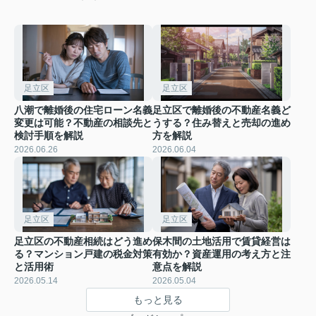
足立区
足立区
八潮で離婚後の住宅ローン名義
足立区で離婚後の不動産名義ど
変更は可能？不動産の相談先と
うする？住み替えと売却の進め
検討手順を解説
方を解説
2026.06.26
2026.06.04
足立区
足立区
足立区の不動産相続はどう進め
保木間の土地活用で賃貸経営は
る？マンション戸建の税金対策
有効か？資産運用の考え方と注
と活用術
意点を解説
2026.05.14
2026.05.04
もっと見る