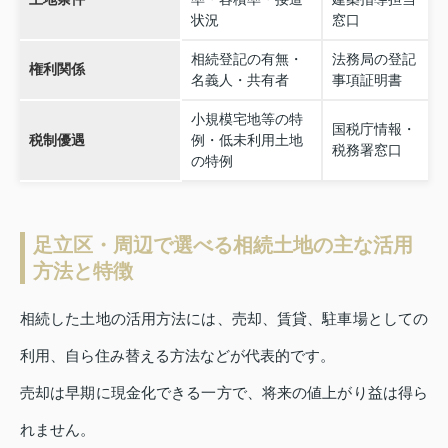
状況
窓口
相続登記の有無・
法務局の登記
権利関係
名義人・共有者
事項証明書
小規模宅地等の特
国税庁情報・
税制優遇
例・低未利用土地
税務署窓口
の特例
足立区・周辺で選べる相続土地の主な活用
方法と特徴
相続した土地の活用方法には、売却、賃貸、駐車場としての
利用、自ら住み替える方法などが代表的です。
売却は早期に現金化できる一方で、将来の値上がり益は得ら
れません。