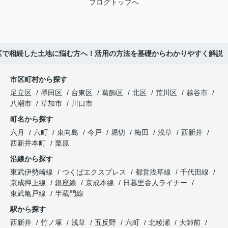
ブログトップへ
区で相続した土地に悩む方へ！活用の方法を基礎からわかりやすく解説
市区町村から探す
足立区
墨田区
台東区
葛飾区
北区
荒川区
越谷市
八潮市
草加市
川口市
町名から探す
六月
六町
東向島
今戸
堀切
梅田
浅草
西新井
西新井本町
栗原
沿線から探す
東武伊勢崎線
つくばエクスプレス
都営浅草線
千代田線
京成押上線
銀座線
京成本線
日暮里舎人ライナー
東武亀戸線
半蔵門線
駅から探す
西新井
竹ノ塚
浅草
五反野
六町
北綾瀬
大師前