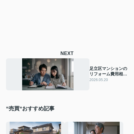
NEXT
足立区マンションの
リフォーム費用相場
は？比較で資産価値
2026.05.20
を高める方法
”売買”おすすめ記事