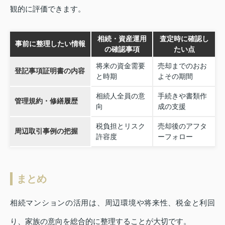
観的に評価できます。
相続・資産運用
査定時に確認し
事前に整理したい情報
の確認事項
たい点
将来の資金需要
売却までのおお
登記事項証明書の内容
と時期
よその期間
相続人全員の意
手続きや書類作
管理規約・修繕履歴
向
成の支援
税負担とリスク
売却後のアフタ
周辺取引事例の把握
許容度
ーフォロー
まとめ
相続マンションの活用は、周辺環境や将来性、税金と利回
り、家族の意向を総合的に整理することが大切です。