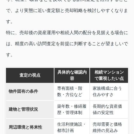
で、より実態に近い査定額と売却戦略を検討しやすくなりま
す。
特に、売却後の資産運用や相続人間の配分を見据える場合に
は、精度の高い訪問査定を前提に判断することが望ましいで
す。
具体的な確認内
相続マンション
査定の視点
容
で重視したい点
専有面積・階
家族構成に合う
物件固有の条件
数・方位など
住みやすさ
築年数・修繕履
長期的な資産価
建物と管理状況
歴・管理体制
値の安定性
生活利便施設・
売却需要と価格
周辺環境と将来性
都市計画
維持の見込み