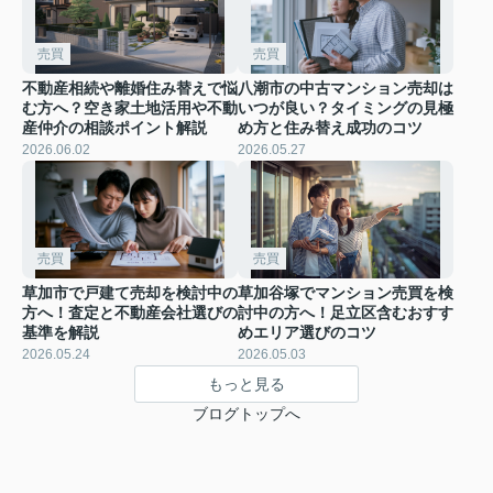
売買
売買
不動産相続や離婚住み替えで悩
八潮市の中古マンション売却は
む方へ？空き家土地活用や不動
いつが良い？タイミングの見極
産仲介の相談ポイント解説
め方と住み替え成功のコツ
2026.06.02
2026.05.27
売買
売買
草加市で戸建て売却を検討中の
草加谷塚でマンション売買を検
方へ！査定と不動産会社選びの
討中の方へ！足立区含むおすす
基準を解説
めエリア選びのコツ
2026.05.24
2026.05.03
もっと見る
ブログトップへ