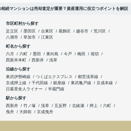
の相続マンションは売却査定が重要？資産運用に役立つポイントを解説
市区町村から探す
足立区
墨田区
台東区
葛飾区
越谷市
荒川区
八潮市
草加市
江東区
町名から探す
六月
六町
墨田
東向島
今戸
梅田
堀切
西新井本町
西新井
浅草
沿線から探す
東武伊勢崎線
つくばエクスプレス
都営浅草線
京成押上線
千代田線
銀座線
東武亀戸線
京成本線
日暮里舎人ライナー
半蔵門線
駅から探す
西新井
竹ノ塚
浅草
五反野
北綾瀬
押上
六町
曳舟
大師前
京成曳舟