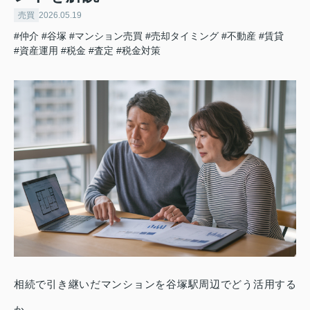
売買
2026.05.19
#仲介
#谷塚
#マンション売買
#売却タイミング
#不動産
#賃貸
#資産運用
#税金
#査定
#税金対策
相続で引き継いだマンションを谷塚駅周辺でどう活用する
か。