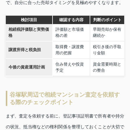
で、自分に合った売却タイミングを見極めやすくなります。
検討項目
確認する内容
判断のポイント
相続税評価額と実勢価
評価額と市場価
早期売却か保有
格
格の差
継続か
取得費・譲渡費
税引き後の手取
譲渡所得と税負担
用の把握
り金額
住み替えや投資
資金需要時期と
今後の資産運用計画
予定
の整合
谷塚駅周辺で相続マンション査定を依頼す
る際のチェックポイント
まず、査定を依頼する前に、登記事項証明書で所有者や持分
の状況、抵当権などの権利関係を整理しておくことが大切で