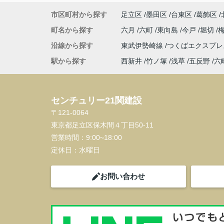
市区町村から探す
足立区
墨田区
台東区
葛飾区
町名から探す
六月
六町
東向島
今戸
堀切
沿線から探す
東武伊勢崎線
つくばエクスプ
駅から探す
西新井
竹ノ塚
浅草
五反野
六
センチュリー21関建設
〒121-0064
東京都足立区保木間４丁目50-11
営業時間：
9:00~18:00
定休日：
水曜日
お問い合わせ