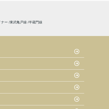
イナー
東武亀戸線
半蔵門線