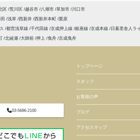
北区
荒川区
越谷市
八潮市
草加市
川口市
梅田
浅草
西新井
西新井本町
栗原
レス
都営浅草線
千代田線
京成押上線
銀座線
京成本線
日暮里舎人ラ
町
北綾瀬
大師前
押上
曳舟
京成曳舟
トップページ
スタッフ
お客様の声
03-5686-2100
ブログ
アクセスマップ