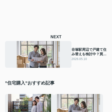
NEXT
谷塚駅周辺で戸建て住
み替えを検討中？買い
替えローンの基本と安
2026.05.10
全な進め方を解説
”住宅購入”おすすめ記事