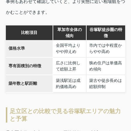
事例もあわせて確認していくと、より実態に近い相場観をつ
かむことができます。
草加市全体の
谷塚駅徒歩圏の特
比較項目
傾向
徴
全国平均より
市内では中程度か
価格水準
やや抑えめ
らやや高め
広さに比例し
狭め住戸は単価高
専有面積別の特徴
て総額上昇
め傾向
築浅駅近は成
築古や徒歩長めは
築年数と駅距離
約価格高め
総額抑制
足立区との比較で見る谷塚駅エリアの魅力
と予算