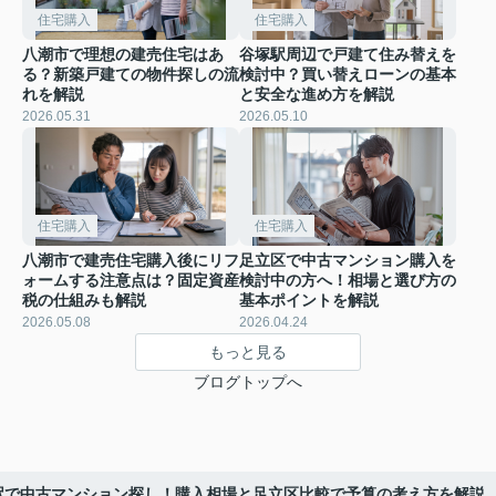
住宅購入
住宅購入
八潮市で理想の建売住宅はあ
谷塚駅周辺で戸建て住み替えを
る？新築戸建ての物件探しの流
検討中？買い替えローンの基本
れを解説
と安全な進め方を解説
2026.05.31
2026.05.10
住宅購入
住宅購入
八潮市で建売住宅購入後にリフ
足立区で中古マンション購入を
ォームする注意点は？固定資産
検討中の方へ！相場と選び方の
税の仕組みも解説
基本ポイントを解説
2026.05.08
2026.04.24
もっと見る
ブログトップへ
駅で中古マンション探し！購入相場と足立区比較で予算の考え方を解説