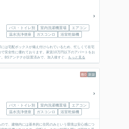
バス・トイレ別
室内洗濯機置場
エアコン
温水洗浄便座
ガスコンロ
浴室乾燥機
部には宅配ボックスが備え付けられているため、忙しくて在宅
で安全性に優れております。家賃10万円以下のアパートをお
BSアンテナが設置済みで、加入後すぐ...
もっと見る
敷0
新築
バス・トイレ別
室内洗濯機置場
エアコン
温水洗浄便座
ガスコンロ
浴室乾燥機
るので、建物内には基本的に住民のみという環境は安心感につ