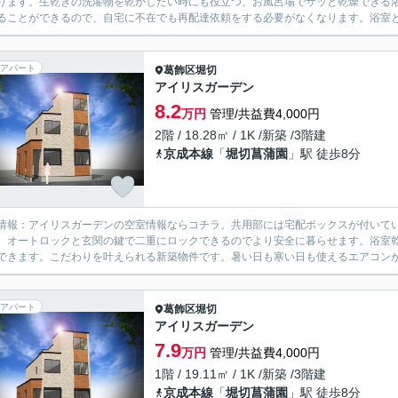
ります。生乾きの洗濯物を乾かしたい時にも役立つ、お風呂場でサッと乾燥できる
ることができるので、自宅に不在でも再配達依頼をする必要がなくなります。浴室と
アパート
葛飾区
堀切
アイリスガーデン
8.2
万円
管理/共益費4,000円
2階 / 18.28㎡ / 1K /新築 /3階建
京成本線
「
堀切菖蒲園
」駅 徒歩8分
情報：アイリスガーデンの空室情報ならコチラ。共用部には宅配ボックスが付いて
。オートロックと玄関の鍵で二重にロックできるのでより安全に暮らせます。浴室
できます。こだわりを叶えられる新築物件です。暑い日も寒い日も使えるエアコンが付
アパート
葛飾区
堀切
アイリスガーデン
7.9
万円
管理/共益費4,000円
1階 / 19.11㎡ / 1K /新築 /3階建
京成本線
「
堀切菖蒲園
」駅 徒歩8分