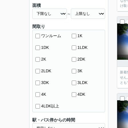
なが
面積
け取
～
間取り
ワンルーム
1K
1DK
1LDK
2K
2DK
2LDK
3K
新着
せん
3DK
3LDK
とも
4K
4DK
4LDK以上
駅・バス停からの時間