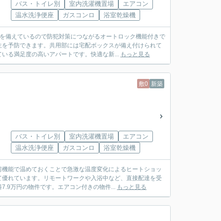
バス・トイレ別
室内洗濯機置場
エアコン
温水洗浄便座
ガスコンロ
浴室乾燥機
クを備えているので防犯対策につながるオートロック機能付きで
生を予防できます。共用部には宅配ボックスが備え付けられて
いる満足度の高いアパートです。快適な新...
もっと見る
敷0
新築
バス・トイレ別
室内洗濯機置場
エアコン
温水洗浄便座
ガスコンロ
浴室乾燥機
房機能で温めておくことで急激な温度変化によるヒートショッ
て優れています。リモートワークや入浴中など、直接配達を受
9万円の物件です。エアコン付きの物件...
もっと見る