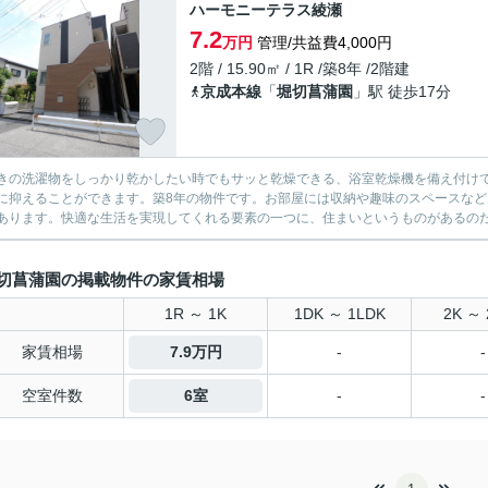
ハーモニーテラス綾瀬
7.2
万円
管理/共益費4,000円
2階 / 15.90㎡ / 1R /築8年 /2階建
京成本線
「
堀切菖蒲園
」駅 徒歩17分
きの洗濯物をしっかり乾かしたい時でもサッと乾燥できる、浴室乾燥機を備え付けて
に抑えることができます。築8年の物件です。お部屋には収納や趣味のスペースな
あります。快適な生活を実現してくれる要素の一つに、住まいというものがあるのだと
切菖蒲園の掲載物件の家賃相場
1R ～ 1K
1DK ～ 1LDK
2K ～ 
家賃相場
7.9万円
-
-
空室件数
6室
-
-