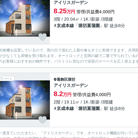
アイリスガーデン
8.25
万円
管理/共益費4,000円
3階 / 20.04㎡ / 1K /新築 /3階建
京成本線
「
堀切菖蒲園
」駅 徒歩8分
乾燥機を設置しているので、雨の日で濡れた上着や傘もすぐに乾燥できます。共用
が少なくても荷物を受け取れます。オートロックと玄関の鍵で二重で守られているの
のお客様におすすめの物件です。バストイレ別なので浴室のスペースを広く使えます。
アパート
葛飾区
堀切
アイリスガーデン
8.2
万円
管理/共益費4,000円
2階 / 19.11㎡ / 1K /新築 /3階建
京成本線
「
堀切菖蒲園
」駅 徒歩8分
一度見ていただきたい、「アイリスガーデン」です。オートロック機能が付いてい