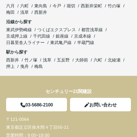
六月
六町
東向島
今戸
堀切
西新井栄町
竹の塚
梅田
浅草
西新井
沿線から探す
東武伊勢崎線
つくばエクスプレス
都営浅草線
京成押上線
千代田線
銀座線
京成本線
日暮里舎人ライナー
東武亀戸線
半蔵門線
駅から探す
西新井
竹ノ塚
浅草
五反野
大師前
六町
北綾瀬
押上
曳舟
梅島
センチュリー21関建設
03-5686-2100
お問い合わせ
〒121-0064
東京都足立区保木間４丁目50-11
営業時間：
9:00~18:00