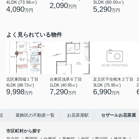
4LDK (73.96㎡)
3LDK (80.00㎡)
2,090
万円
4,090
5,290
万円
万円
よく見られている物件
北区東田端１丁目
台東区浅草６丁目
足立区千住桜木２丁目
4LDK (98.73㎡)
1LDK (40.95㎡)
3LDK (75.95㎡)
2
9,998
7,290
6,990
万円
万円
万円
設
葛飾区の不動産一覧
お花茶屋駅
セザールお花茶屋
市区町村から探す
足立区
墨田区
台東区
葛飾区
北区
荒川区
越谷市