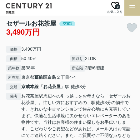
0
お気に入り
セザールお花茶屋
空室1
3,490万円
3,490万円
価格
50.40㎡
2LDK
面積
間取り
築38年
2階/6階建
築年数
所在階
東京都
葛飾区
白鳥
２丁目4-4
所在地
京成本線
「
お花茶屋
」駅 徒歩3分
交通
お花茶屋駅周辺への引っ越しをお考えなら「セザールお
備考
花茶屋」。忙しい方におすすめの、駅徒歩3分の物件で
す。きれいな中古マンションで住み心地にも充実してい
ます。快適な生活環境に欠かせないエレベーターのある
物件です。当社はお客様の住まい探しをお手伝いしま
す。こだわりやご要望などがあれば、メール又はお電話
にてご連絡ください。また、ご質問やご不明な点なども