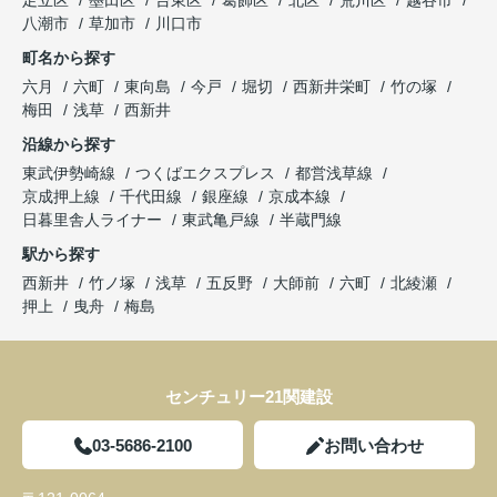
八潮市
草加市
川口市
町名から探す
六月
六町
東向島
今戸
堀切
西新井栄町
竹の塚
梅田
浅草
西新井
沿線から探す
東武伊勢崎線
つくばエクスプレス
都営浅草線
京成押上線
千代田線
銀座線
京成本線
日暮里舎人ライナー
東武亀戸線
半蔵門線
駅から探す
西新井
竹ノ塚
浅草
五反野
大師前
六町
北綾瀬
押上
曳舟
梅島
センチュリー21関建設
03-5686-2100
お問い合わせ