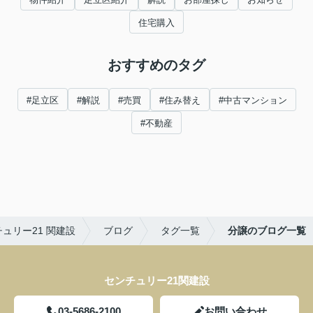
住宅購入
おすすめのタグ
#足立区
#解説
#売買
#住み替え
#中古マンション
#不動産
ュリー21 関建設
ブログ
タグ一覧
分譲のブログ一覧
センチュリー21関建設
03-5686-2100
お問い合わせ