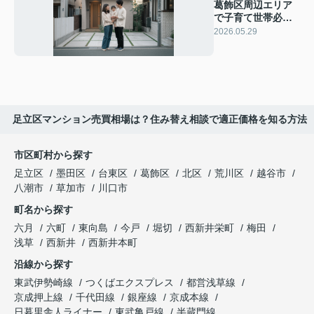
葛飾区周辺エリア
で子育て世帯必
見！向け住宅購入
2026.05.29
の基礎知識を解説
足立区マンション売買相場は？住み替え相談で適正価格を知る方法
市区町村から探す
足立区
墨田区
台東区
葛飾区
北区
荒川区
越谷市
八潮市
草加市
川口市
町名から探す
六月
六町
東向島
今戸
堀切
西新井栄町
梅田
浅草
西新井
西新井本町
沿線から探す
東武伊勢崎線
つくばエクスプレス
都営浅草線
京成押上線
千代田線
銀座線
京成本線
日暮里舎人ライナー
東武亀戸線
半蔵門線