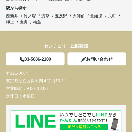
駅から探す
西新井
竹ノ塚
浅草
五反野
大師前
北綾瀬
六町
押上
曳舟
梅島
センチュリー21関建設
03-5686-2100
お問い合わせ
〒121-0064
東京都足立区保木間４丁目50-11
営業時間：
9:00~18:00
定休日：
水曜日