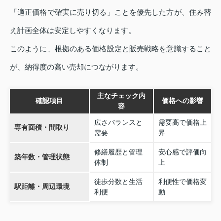
「適正価格で確実に売り切る」ことを優先した方が、住み替
え計画全体は安定しやすくなります。
このように、根拠のある価格設定と販売戦略を意識すること
が、納得度の高い売却につながります。
主なチェック内
確認項目
価格への影響
容
広さバランスと
需要高で価格上
専有面積・間取り
需要
昇
修繕履歴と管理
安心感で評価向
築年数・管理状態
体制
上
徒歩分数と生活
利便性で価格変
駅距離・周辺環境
利便
動