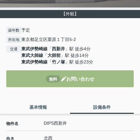
【外観】
予定
築年数
東京都足立区栗原１丁目5-2
所在地
東武伊勢崎線
「
西新井
」駅 徒歩4分
交通
東武大師線
「
大師前
」駅 徒歩14分
東武伊勢崎線
「
竹ノ塚
」駅 徒歩23分
お問い合わせ
無料
基本情報
設備条件
DIPS西新井
物件名
北西
向き