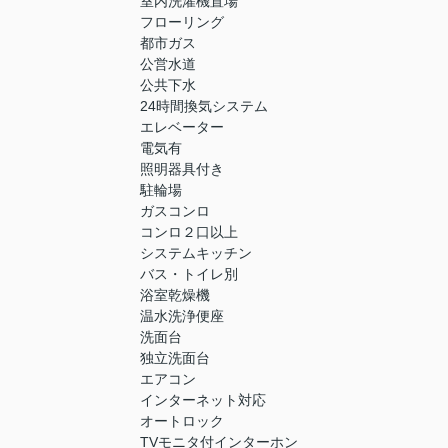
室内洗濯機置場
フローリング
都市ガス
公営水道
公共下水
24時間換気システム
エレベーター
電気有
照明器具付き
駐輪場
ガスコンロ
コンロ２口以上
システムキッチン
バス・トイレ別
浴室乾燥機
温水洗浄便座
洗面台
独立洗面台
エアコン
インターネット対応
オートロック
TVモニタ付インターホン