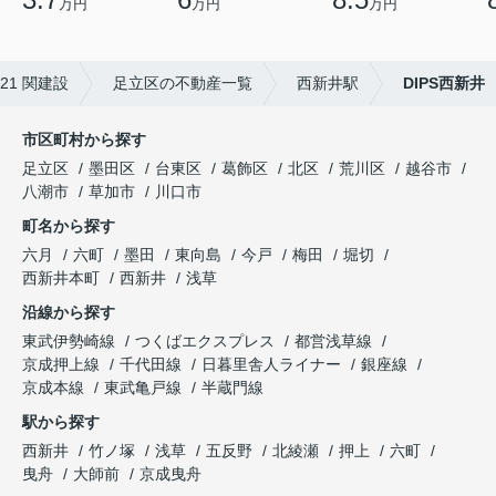
万円
万円
万円
1 関建設
足立区の不動産一覧
西新井駅
DIPS西新井
市区町村から探す
足立区
墨田区
台東区
葛飾区
北区
荒川区
越谷市
八潮市
草加市
川口市
町名から探す
六月
六町
墨田
東向島
今戸
梅田
堀切
西新井本町
西新井
浅草
沿線から探す
東武伊勢崎線
つくばエクスプレス
都営浅草線
京成押上線
千代田線
日暮里舎人ライナー
銀座線
京成本線
東武亀戸線
半蔵門線
駅から探す
西新井
竹ノ塚
浅草
五反野
北綾瀬
押上
六町
曳舟
大師前
京成曳舟