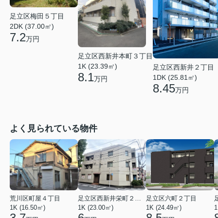
足立区梅田５丁目
2DK (37.00㎡)
7.2
万円
足立区西新井本町３丁目
1K (23.39㎡)
足立区西新井２丁目
8.1
1DK (25.81㎡)
万円
8.45
万円
よく見られている物件
荒川区町屋４丁目
足立区西新井栄町２丁目
足立区六町２丁目
1K (16.50㎡)
1K (23.00㎡)
1K (24.49㎡)
1
3.7
6
8.5