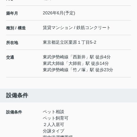
2026年6月(予定)
築年月
賃貸マンション / 鉄筋コンクリート
種別 / 構造
東京都
足立区
栗原
１丁目5-2
所在地
東武伊勢崎線
「
西新井
」駅 徒歩4分
交通
東武大師線
「
大師前
」駅 徒歩14分
東武伊勢崎線
「
竹ノ塚
」駅 徒歩23分
設備条件
ペット相談
設備条件
ペット飼育可
２人入居可
分譲タイプ