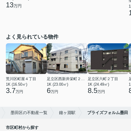
13
万円
1
よく見られている物件
荒川区町屋４丁目
足立区西新井栄町２丁目
足立区六町２丁目
1K (16.50㎡)
1K (23.00㎡)
1K (24.49㎡)
1
3.7
6
8.5
万円
万円
万円
墨田区の不動産一覧
鐘ヶ淵駅
ブライズフォルム墨田
市区町村から探す