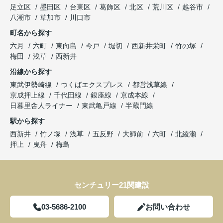
足立区
墨田区
台東区
葛飾区
北区
荒川区
越谷市
八潮市
草加市
川口市
町名から探す
六月
六町
東向島
今戸
堀切
西新井栄町
竹の塚
梅田
浅草
西新井
沿線から探す
東武伊勢崎線
つくばエクスプレス
都営浅草線
京成押上線
千代田線
銀座線
京成本線
日暮里舎人ライナー
東武亀戸線
半蔵門線
駅から探す
西新井
竹ノ塚
浅草
五反野
大師前
六町
北綾瀬
押上
曳舟
梅島
センチュリー21関建設
03-5686-2100
お問い合わせ