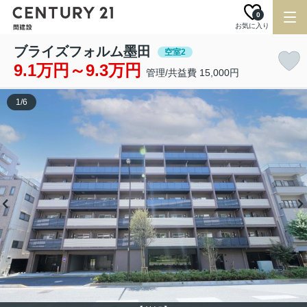
0
お気に入り
ブライズフォルム墨田
空室2
9.1万円～9.3万円
管理/共益費 15,000円
1
/
6