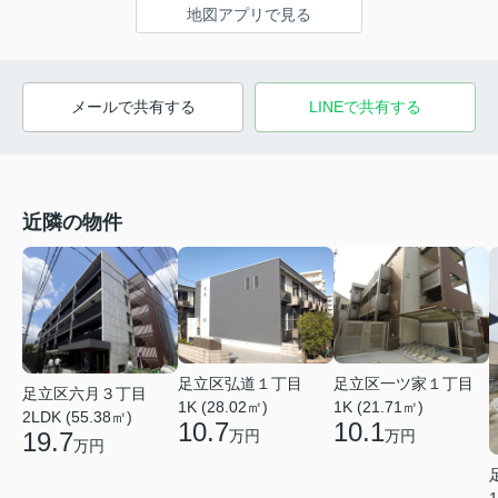
地図アプリで見る
メールで共有する
LINEで共有する
近隣の物件
足立区弘道１丁目
足立区一ツ家１丁目
足立区六月３丁目
1K (28.02㎡)
1K (21.71㎡)
2LDK (55.38㎡)
10.7
10.1
19.7
万円
万円
万円
1