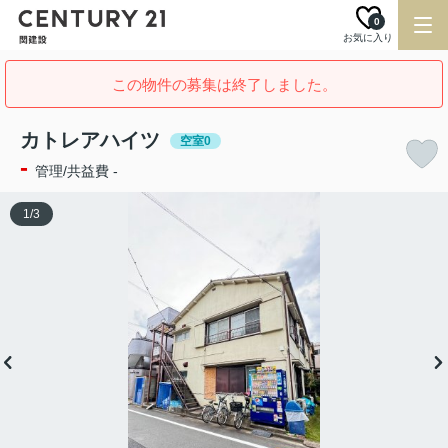
0
お気に入り
この物件の募集は終了しました。
カトレアハイツ
空室0
-
管理/共益費 -
1
/
3