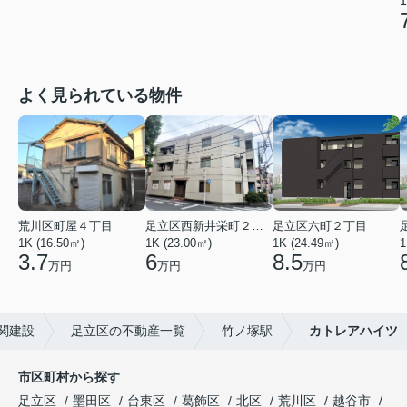
よく見られている物件
荒川区町屋４丁目
足立区西新井栄町２丁目
足立区六町２丁目
1K (16.50㎡)
1K (23.00㎡)
1K (24.49㎡)
1
3.7
6
8.5
万円
万円
万円
関建設
足立区の不動産一覧
竹ノ塚駅
カトレアハイツ
市区町村から探す
足立区
墨田区
台東区
葛飾区
北区
荒川区
越谷市