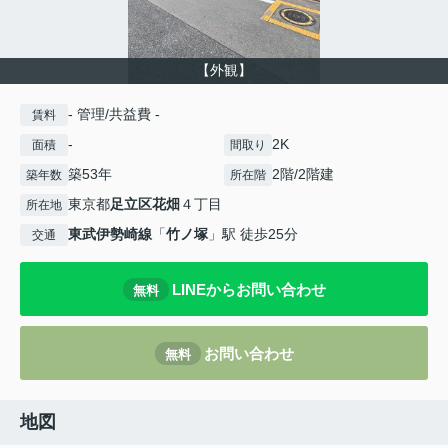
【外観】
- 管理/共益費 -
賃料
-
2K
面積
間取り
築53年
2階/2階建
築年数
所在階
東京都
足立区
花畑
４丁目
所在地
東武伊勢崎線
「
竹ノ塚
」駅 徒歩25分
交通
LINEからお問い合わせ
無料
お問い合わせ
無料
地図