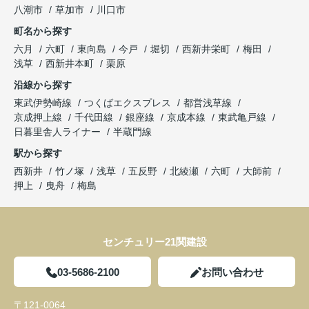
八潮市
草加市
川口市
町名から探す
六月
六町
東向島
今戸
堀切
西新井栄町
梅田
浅草
西新井本町
栗原
沿線から探す
東武伊勢崎線
つくばエクスプレス
都営浅草線
京成押上線
千代田線
銀座線
京成本線
東武亀戸線
日暮里舎人ライナー
半蔵門線
駅から探す
西新井
竹ノ塚
浅草
五反野
北綾瀬
六町
大師前
押上
曳舟
梅島
センチュリー21関建設
03-5686-2100
お問い合わせ
〒121-0064