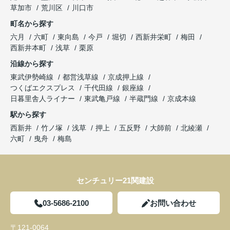
草加市
荒川区
川口市
町名から探す
六月
六町
東向島
今戸
堀切
西新井栄町
梅田
西新井本町
浅草
栗原
沿線から探す
東武伊勢崎線
都営浅草線
京成押上線
つくばエクスプレス
千代田線
銀座線
日暮里舎人ライナー
東武亀戸線
半蔵門線
京成本線
駅から探す
西新井
竹ノ塚
浅草
押上
五反野
大師前
北綾瀬
六町
曳舟
梅島
センチュリー21関建設
03-5686-2100
お問い合わせ
〒121-0064