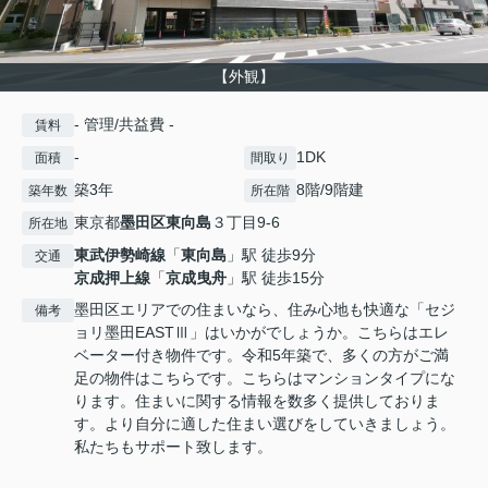
【外観】
- 管理/共益費 -
賃料
-
1DK
面積
間取り
築3年
8階/9階建
築年数
所在階
東京都
墨田区
東向島
３丁目9-6
所在地
東武伊勢崎線
「
東向島
」駅 徒歩9分
交通
京成押上線
「
京成曳舟
」駅 徒歩15分
墨田区エリアでの住まいなら、住み心地も快適な「セジ
備考
ョリ墨田EASTⅢ」はいかがでしょうか。こちらはエレ
ベーター付き物件です。令和5年築で、多くの方がご満
足の物件はこちらです。こちらはマンションタイプにな
ります。住まいに関する情報を数多く提供しておりま
す。より自分に適した住まい選びをしていきましょう。
私たちもサポート致します。