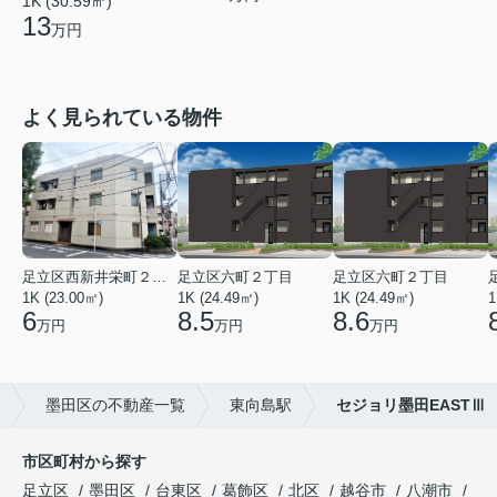
1K (30.59㎡)
13
万円
よく見られている物件
足立区西新井栄町２丁目
足立区六町２丁目
足立区六町２丁目
1K (23.00㎡)
1K (24.49㎡)
1K (24.49㎡)
1
6
8.5
8.6
万円
万円
万円
設
墨田区の不動産一覧
東向島駅
セジョリ墨田EASTⅢ
市区町村から探す
足立区
墨田区
台東区
葛飾区
北区
越谷市
八潮市