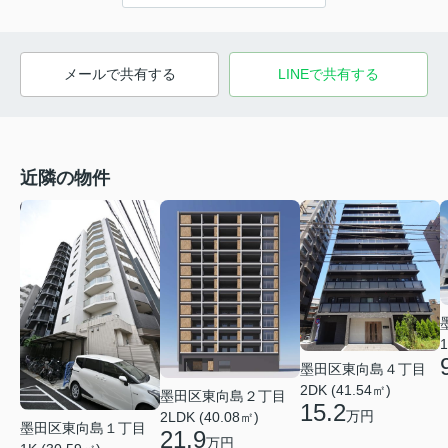
メールで共有する
LINEで共有する
近隣の物件
1
墨田区東向島４丁目
2DK (41.54㎡)
墨田区東向島２丁目
15.2
万円
2LDK (40.08㎡)
墨田区東向島１丁目
21.9
万円