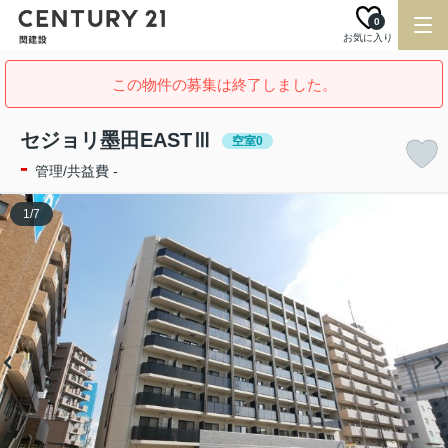
0
お気に入り
この物件の募集は終了しました。
セジョリ墨田EASTⅢ
空室0
-
管理/共益費 -
1
/
7