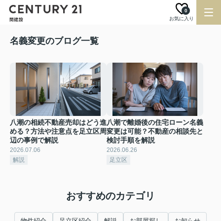
0
お気に入り
名義変更のブログ一覧
八潮の相続不動産売却はどう進
八潮で離婚後の住宅ローン名義
める？方法や注意点を足立区周
変更は可能？不動産の相談先と
辺の事例で解説
検討手順を解説
2026.07.06
2026.06.26
解説
足立区
おすすめのカテゴリ
物件紹介
足立区紹介
解説
お部屋探し
お知らせ