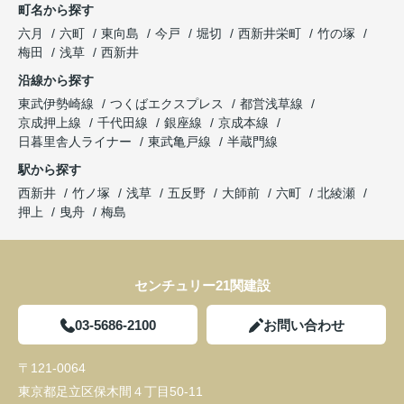
町名から探す
六月
六町
東向島
今戸
堀切
西新井栄町
竹の塚
梅田
浅草
西新井
沿線から探す
東武伊勢崎線
つくばエクスプレス
都営浅草線
京成押上線
千代田線
銀座線
京成本線
日暮里舎人ライナー
東武亀戸線
半蔵門線
駅から探す
西新井
竹ノ塚
浅草
五反野
大師前
六町
北綾瀬
押上
曳舟
梅島
センチュリー21関建設
03-5686-2100
お問い合わせ
〒121-0064
東京都足立区保木間４丁目50-11