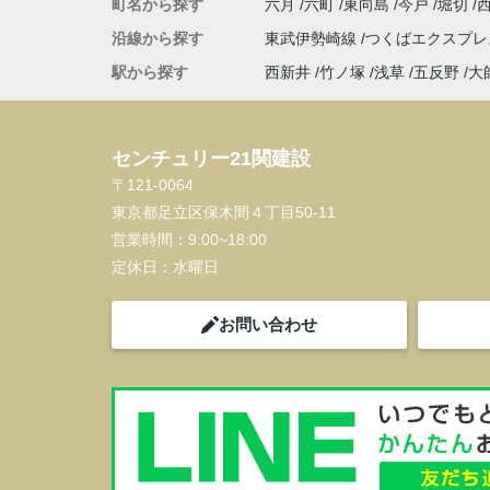
町名から探す
六月
六町
東向島
今戸
堀切
沿線から探す
東武伊勢崎線
つくばエクスプ
駅から探す
西新井
竹ノ塚
浅草
五反野
大
センチュリー21関建設
〒121-0064
東京都足立区保木間４丁目50-11
営業時間：
9:00~18:00
定休日：
水曜日
お問い合わせ