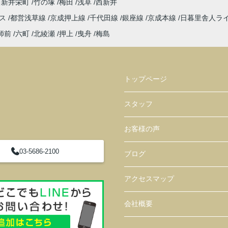
西新井栄町
竹の塚
梅田
浅草
西新井
レス
都営浅草線
京成押上線
千代田線
銀座線
京成本線
日暮里舎人ラ
師前
六町
北綾瀬
押上
曳舟
梅島
トップページ
スタッフ
お客様の声
03-5686-2100
ブログ
アクセスマップ
会社概要