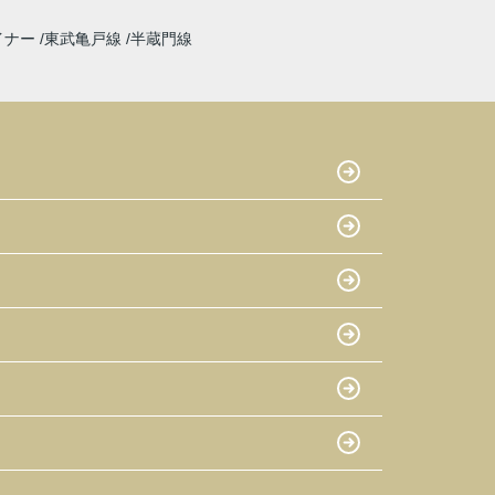
イナー
東武亀戸線
半蔵門線