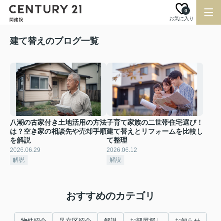
0
お気に入り
建て替えのブログ一覧
八潮の古家付き土地活用の方法
子育て家族の二世帯住宅選び！
は？空き家の相談先や売却手順
建て替えとリフォームを比較し
を解説
て整理
2026.06.29
2026.06.12
解説
解説
おすすめのカテゴリ
物件紹介
足立区紹介
解説
お部屋探し
お知らせ