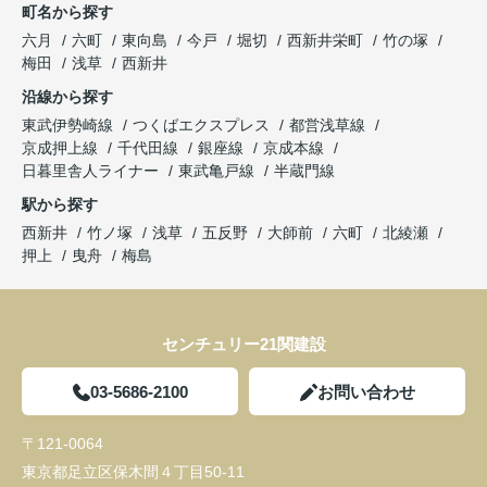
町名から探す
六月
六町
東向島
今戸
堀切
西新井栄町
竹の塚
梅田
浅草
西新井
沿線から探す
東武伊勢崎線
つくばエクスプレス
都営浅草線
京成押上線
千代田線
銀座線
京成本線
日暮里舎人ライナー
東武亀戸線
半蔵門線
駅から探す
西新井
竹ノ塚
浅草
五反野
大師前
六町
北綾瀬
押上
曳舟
梅島
センチュリー21関建設
03-5686-2100
お問い合わせ
〒121-0064
東京都足立区保木間４丁目50-11