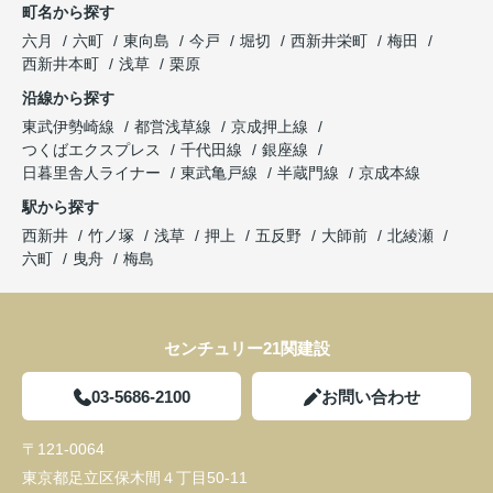
町名から探す
六月
六町
東向島
今戸
堀切
西新井栄町
梅田
西新井本町
浅草
栗原
沿線から探す
東武伊勢崎線
都営浅草線
京成押上線
つくばエクスプレス
千代田線
銀座線
日暮里舎人ライナー
東武亀戸線
半蔵門線
京成本線
駅から探す
西新井
竹ノ塚
浅草
押上
五反野
大師前
北綾瀬
六町
曳舟
梅島
センチュリー21関建設
03-5686-2100
お問い合わせ
〒121-0064
東京都足立区保木間４丁目50-11