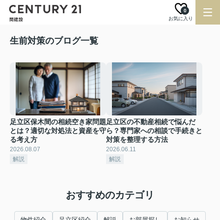
0
お気に入り
生前対策のブログ一覧
足立区保木間の相続空き家問題
足立区の不動産相続で悩んだ
とは？適切な対処法と資産を守
ら？専門家への相談で手続きと
る考え方
対策を整理する方法
2026.08.07
2026.06.11
解説
解説
おすすめのカテゴリ
物件紹介
足立区紹介
解説
お部屋探し
お知らせ