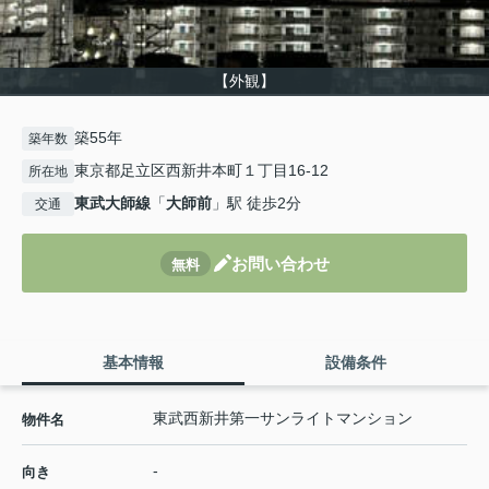
【外観】
築55年
築年数
東京都足立区西新井本町１丁目16-12
所在地
東武大師線
「
大師前
」駅 徒歩2分
交通
お問い合わせ
無料
基本情報
設備条件
東武西新井第一サンライトマンション
物件名
-
向き