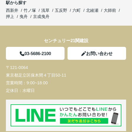
駅から探す
西新井
竹ノ塚
浅草
五反野
六町
北綾瀬
大師前
押上
曳舟
京成曳舟
センチュリー21関建設
03-5686-2100
お問い合わせ
〒121-0064
東京都足立区保木間４丁目50-11
営業時間：
9:00~18:00
定休日：
水曜日