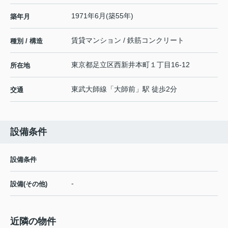
1971年6月(築55年)
築年月
賃貸マンション / 鉄筋コンクリート
種別 / 構造
東京都
足立区
西新井本町
１丁目16-12
所在地
東武大師線
「
大師前
」駅 徒歩2分
交通
設備条件
設備条件
-
設備(その他)
近隣の物件