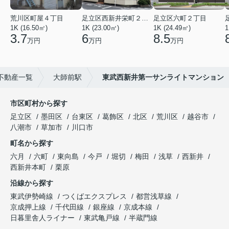
荒川区町屋４丁目
足立区西新井栄町２丁目
足立区六町２丁目
1K (16.50㎡)
1K (23.00㎡)
1K (24.49㎡)
1
3.7
6
8.5
万円
万円
万円
不動産一覧
大師前駅
東武西新井第一サンライトマンション
市区町村から探す
足立区
墨田区
台東区
葛飾区
北区
荒川区
越谷市
八潮市
草加市
川口市
町名から探す
六月
六町
東向島
今戸
堀切
梅田
浅草
西新井
西新井本町
栗原
沿線から探す
東武伊勢崎線
つくばエクスプレス
都営浅草線
京成押上線
千代田線
銀座線
京成本線
日暮里舎人ライナー
東武亀戸線
半蔵門線