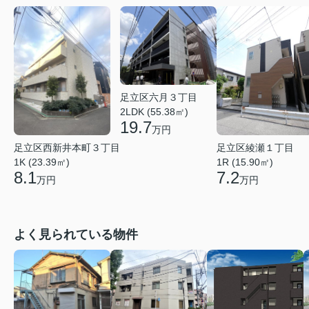
足立区六月３丁目
2LDK (55.38㎡)
19.7
万円
足立区西新井本町３丁目
足立区綾瀬１丁目
1K (23.39㎡)
1R (15.90㎡)
8.1
7.2
万円
万円
よく見られている物件