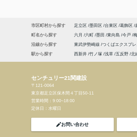
市区町村から探す
足立区
墨田区
台東区
葛飾区
町名から探す
六月
六町
墨田
東向島
今戸
沿線から探す
東武伊勢崎線
つくばエクスプ
駅から探す
西新井
竹ノ塚
浅草
五反野
北
センチュリー21関建設
〒121-0064
東京都足立区保木間４丁目50-11
営業時間：
9:00~18:00
定休日：
水曜日
お問い合わせ