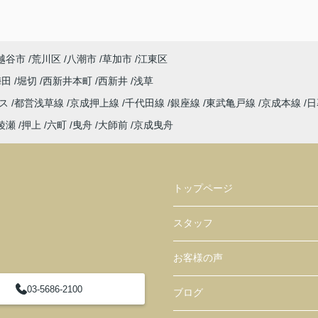
越谷市
荒川区
八潮市
草加市
江東区
梅田
堀切
西新井本町
西新井
浅草
レス
都営浅草線
京成押上線
千代田線
銀座線
東武亀戸線
京成本線
日
綾瀬
押上
六町
曳舟
大師前
京成曳舟
トップページ
スタッフ
お客様の声
03-5686-2100
ブログ