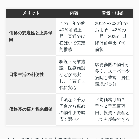
メリット
内容
背景・根拠
この十年で約
2012〜2022年で
40％前後上
およそ＋42％の
価格の安定性と上昇傾
昇、直近では
上昇、2025年以
向
横ばいで安定
降は前年比±0％
的推移
前後
駅近・商業施
駅徒歩圏の物件が
設・医療施設
多く、スーパーや
日常生活の利便性
などが充実
病院も豊富、居住
し、子育て世
環境が良好
代に安心
手頃な２千万
平均価格は約２
円台から広め
千〜２千五百万
価格帯の幅と将来価値
の物件まで幅
円、投資・資産と
広く選べる
しても期待できる