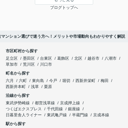
ブログトップへ
古マンション選びで迷う方へ！メリットや市場動向もわかりやすく解説
市区町村から探す
足立区
墨田区
台東区
葛飾区
北区
越谷市
八潮市
草加市
荒川区
川口市
町名から探す
六月
六町
東向島
今戸
堀切
西新井栄町
梅田
西新井本町
浅草
栗原
沿線から探す
東武伊勢崎線
都営浅草線
京成押上線
つくばエクスプレス
千代田線
銀座線
日暮里舎人ライナー
東武亀戸線
半蔵門線
京成本線
駅から探す