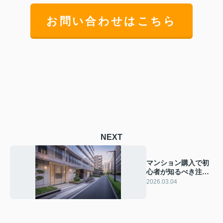
お問い合わせはこちら
NEXT
マンション購入で初
心者が知るべき注意
点は？資金計画や立
2026.03.04
地の選び方も紹介