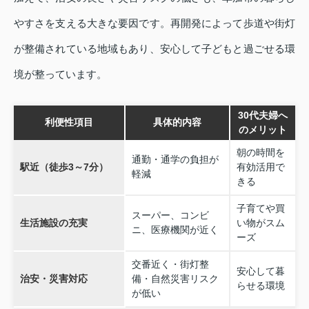
やすさを支える大きな要因です。再開発によって歩道や街灯
が整備されている地域もあり、安心して子どもと過ごせる環
境が整っています。
30代夫婦へ
利便性項目
具体的内容
のメリット
朝の時間を
通勤・通学の負担が
駅近（徒歩3～7分）
有効活用で
軽減
きる
子育てや買
スーパー、コンビ
生活施設の充実
い物がスム
ニ、医療機関が近く
ーズ
交番近く・街灯整
安心して暮
治安・災害対応
備・自然災害リスク
らせる環境
が低い