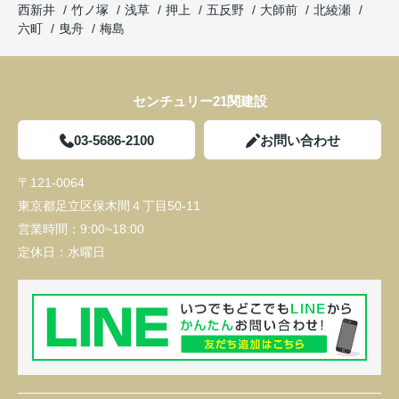
西新井
竹ノ塚
浅草
押上
五反野
大師前
北綾瀬
六町
曳舟
梅島
センチュリー21関建設
03-5686-2100
お問い合わせ
〒121-0064
東京都足立区保木間４丁目50-11
営業時間：
9:00~18:00
定休日：
水曜日