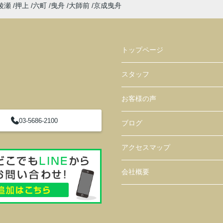
綾瀬
押上
六町
曳舟
大師前
京成曳舟
トップページ
スタッフ
お客様の声
03-5686-2100
ブログ
アクセスマップ
会社概要