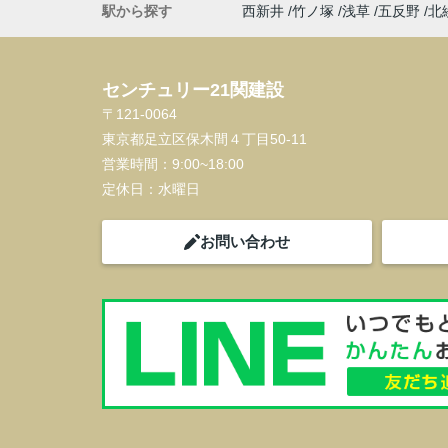
駅から探す
西新井
竹ノ塚
浅草
五反野
北
センチュリー21関建設
〒121-0064
東京都足立区保木間４丁目50-11
営業時間：
9:00~18:00
定休日：
水曜日
お問い合わせ