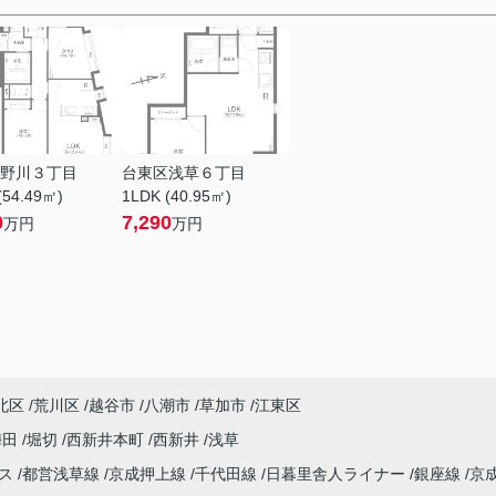
野川３丁目
台東区浅草６丁目
(54.49㎡)
1LDK (40.95㎡)
0
7,290
万円
万円
北区
荒川区
越谷市
八潮市
草加市
江東区
梅田
堀切
西新井本町
西新井
浅草
レス
都営浅草線
京成押上線
千代田線
日暮里舎人ライナー
銀座線
京