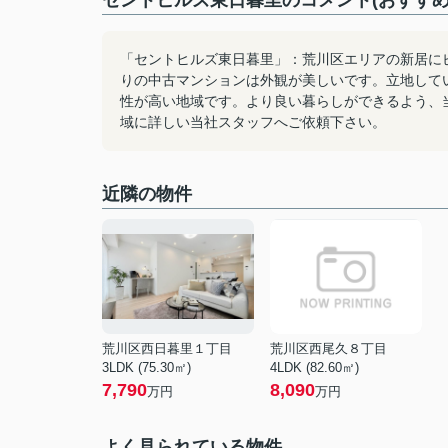
セントヒルズ東日暮里のコメント(おすすめ
「セントヒルズ東日暮里」：荒川区エリアの新居に
りの中古マンションは外観が美しいです。立地して
性が高い地域です。より良い暮らしができるよう、
域に詳しい当社スタッフへご依頼下さい。
近隣の物件
荒川区西日暮里１丁目
荒川区西尾久８丁目
3LDK (75.30㎡)
4LDK (82.60㎡)
7,790
8,090
万円
万円
よく見られている物件