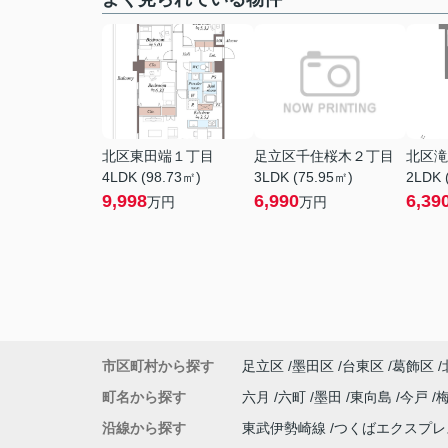
北区東田端１丁目
足立区千住桜木２丁目
北区滝
4LDK (98.73㎡)
3LDK (75.95㎡)
2LDK 
9,998
6,990
6,39
万円
万円
市区町村から探す
足立区
墨田区
台東区
葛飾区
町名から探す
六月
六町
墨田
東向島
今戸
沿線から探す
東武伊勢崎線
つくばエクスプ