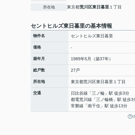
東京都
荒川区
東日暮里
１丁目
所在地
セントヒルズ東日暮里の基本情報
物件名
セントヒルズ東日暮里
価格
-
築年月
1989年5月（築37年）
総戸数
27戸
所在地
東京都
荒川区
東日暮里
１丁目
交通
日比谷線
「
三ノ輪
」駅 徒歩3分
都電荒川線
「
三ノ輪橋
」駅 徒歩3
常磐線
「
南千住
」駅 徒歩13分