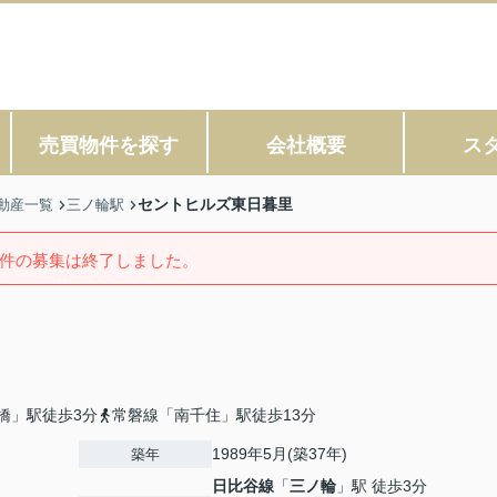
売買物件を探す
会社概要
ス
セントヒルズ東日暮里
動産一覧
三ノ輪駅
件の募集は終了しました。
橋」駅徒歩3分
常磐線「南千住」駅徒歩13分
1989年5月(築37年)
築年
日比谷線
「
三ノ輪
」駅 徒歩3分