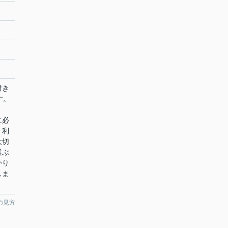
付き
す。
に必
、利
大切
選ぶ
かり
しま
の見方