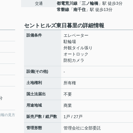
都電荒川線
「
三ノ輪橋
」駅 徒歩3分
交通
常磐線
「
南千住
」駅 徒歩13分
セントヒルズ東日暮里の詳細情報
設備条件
エレベーター
駐輪場
外観タイル張り
オートロック
防犯カメラ
設備(その他)
-
土地権利
所有権
国土法届出
不要
分
用途地域
商業
情報の見方
販売戸数 / 総戸数
1戸 / 27戸
管理形態
管理会社に全部委託