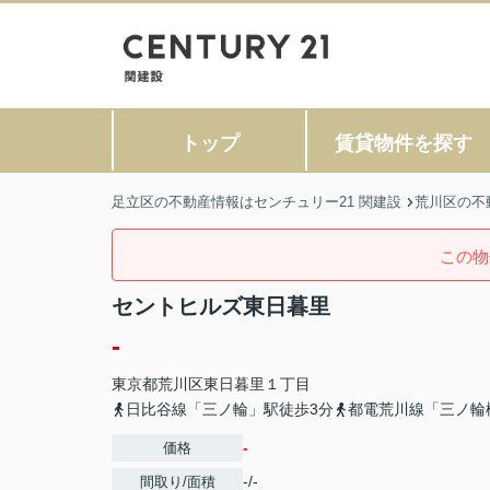
トップ
賃貸物件を探す
足立区の不動産情報はセンチュリー21 関建設
荒川区の不
この物
セントヒルズ東日暮里
-
東京都
荒川区
東日暮里
１丁目
日比谷線「三ノ輪」駅徒歩3分
都電荒川線「三ノ輪
-
価格
-/-
間取り/面積