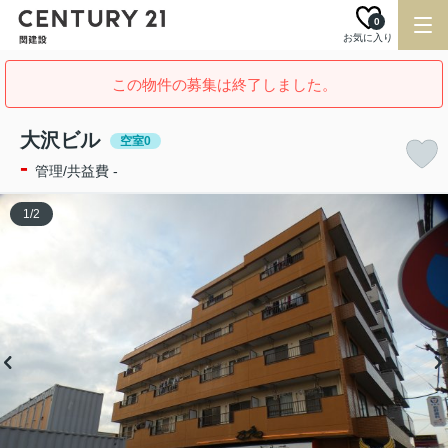
0
お気に入り
この物件の募集は終了しました。
大沢ビル
空室0
-
管理/共益費 -
1
/
2