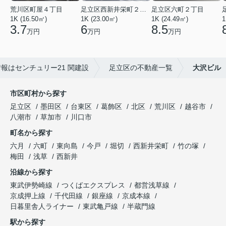
荒川区町屋４丁目
足立区西新井栄町２丁目
足立区六町２丁目
1K (16.50㎡)
1K (23.00㎡)
1K (24.49㎡)
1
3.7
6
8.5
万円
万円
万円
報はセンチュリー21 関建設
足立区の不動産一覧
大沢ビル
市区町村から探す
足立区
墨田区
台東区
葛飾区
北区
荒川区
越谷市
八潮市
草加市
川口市
町名から探す
六月
六町
東向島
今戸
堀切
西新井栄町
竹の塚
梅田
浅草
西新井
沿線から探す
東武伊勢崎線
つくばエクスプレス
都営浅草線
京成押上線
千代田線
銀座線
京成本線
日暮里舎人ライナー
東武亀戸線
半蔵門線
駅から探す