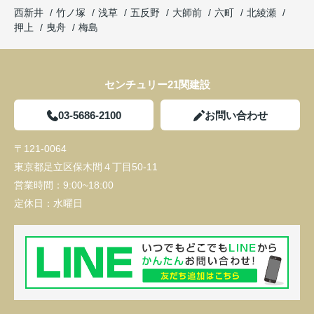
西新井
竹ノ塚
浅草
五反野
大師前
六町
北綾瀬
押上
曳舟
梅島
センチュリー21関建設
03-5686-2100
お問い合わせ
〒121-0064
東京都足立区保木間４丁目50-11
営業時間：
9:00~18:00
定休日：
水曜日