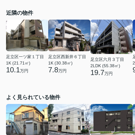
近隣の物件
足立区一ツ家１丁目
足立区西新井６丁目
足立区六月３丁目
1K (21.71㎡)
1K (30.38㎡)
2
2LDK (55.38㎡)
10.1
7.8
19.7
万円
万円
万円
よく見られている物件