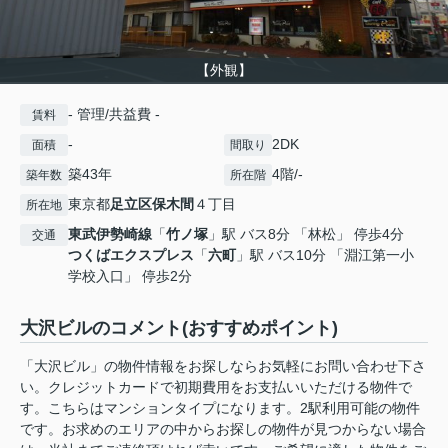
【外観】
- 管理/共益費 -
賃料
-
2DK
面積
間取り
築43年
4階/-
築年数
所在階
東京都
足立区
保木間
４丁目
所在地
東武伊勢崎線
「
竹ノ塚
」駅 バス8分 「林松」 停歩4分
交通
つくばエクスプレス
「
六町
」駅 バス10分 「淵江第一小
学校入口」 停歩2分
大沢ビルのコメント(おすすめポイント)
「大沢ビル」の物件情報をお探しならお気軽にお問い合わせ下さ
い。クレジットカードで初期費用をお支払いいただける物件で
す。こちらはマンションタイプになります。2駅利用可能の物件
です。お求めのエリアの中からお探しの物件が見つからない場合