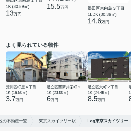
墨田区東向島１丁目
15.5
1K (30.59㎡)
万円
墨田区東向島３丁目
13
万円
1LDK (30.36㎡)
14.6
万円
よく見られている物件
荒川区町屋４丁目
足立区西新井栄町２丁目
足立区六町２丁目
1K (16.50㎡)
1K (23.00㎡)
1K (24.49㎡)
1
3.7
6
8.5
万円
万円
万円
区の不動産一覧
東京スカイツリー駅
Log東京スカイツリー