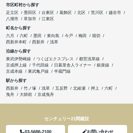
市区町村から探す
足立区
墨田区
台東区
葛飾区
北区
荒川区
越谷市
八潮市
草加市
江東区
町名から探す
六月
六町
墨田
東向島
今戸
梅田
堀切
西新井本町
西新井
浅草
沿線から探す
東武伊勢崎線
つくばエクスプレス
都営浅草線
京成押上線
千代田線
日暮里舎人ライナー
銀座線
京成本線
東武亀戸線
半蔵門線
駅から探す
西新井
竹ノ塚
浅草
五反野
北綾瀬
押上
六町
曳舟
大師前
京成曳舟
センチュリー21関建設
03-5686-2100
お問い合わせ