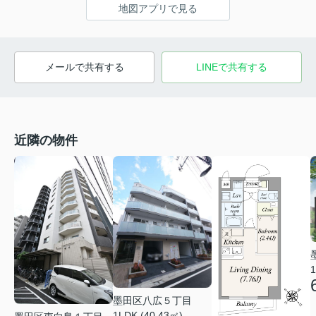
地図アプリで見る
メールで共有する
LINEで共有する
近隣の物件
1
墨田区八広５丁目
1LDK (40.43㎡)