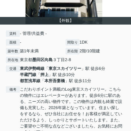
【外観】
- 管理/共益費 -
賃料
-
1DK
面積
間取り
築1年未満
2階/10階建
築年数
所在階
東京都
墨田区
向島
３丁目2-8
所在地
東武伊勢崎線
「
東京スカイツリー
」駅 徒歩6分
交通
半蔵門線
「
押上
」駅 徒歩10分
都営浅草線
「
本所吾妻橋
」駅 徒歩11分
こだわりポイント満載のLog東京スカイツリー。こちら
備考
の物件にはエレベーターがあります。徒歩6分に駅のあ
る、ニーズの高い物件です。この物件は内観も綺麗で設
備も充実した、2026年築となっています。住まい探し
をするなら、ぜひ当社にお任せを！お客様が満足してい
ただけるよう、しっかりとサポートいたします。また、
ご要望やご不明な点などございましたら、お気軽にお問