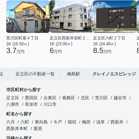
荒川区町屋４丁目
足立区西新井栄町２丁目
足立区六町２丁目
1K (16.50㎡)
1K (23.00㎡)
1K (24.49㎡)
1
3.7
6
8.5
万円
万円
万円
設
足立区の不動産一覧
梅島駅
クレイノエスビレッジ
市区町村から探す
足立区
墨田区
台東区
葛飾区
北区
荒川区
越谷市
八潮市
草加市
川口市
町名から探す
六月
六町
東向島
今戸
堀切
梅田
浅草
西新井
西新井本町
栗原
沿線から探す