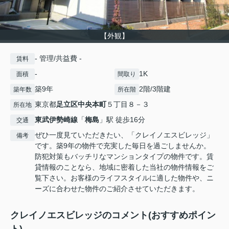
【外観】
- 管理/共益費 -
賃料
-
1K
面積
間取り
築9年
2階/3階建
築年数
所在階
東京都
足立区
中央本町
５丁目８－３
所在地
東武伊勢崎線
「
梅島
」駅 徒歩16分
交通
ぜひ一度見ていただきたい、「クレイノエスビレッジ」
備考
です。築9年の物件で充実した毎日を過ごしませんか。
防犯対策もバッチリなマンションタイプの物件です。賃
貸情報のことなら、地域に密着した当社の物件情報をご
覧下さい。お客様のライフスタイルに適した物件や、ニ
ーズに合わせた物件のご紹介させていただきます。
クレイノエスビレッジのコメント(おすすめポイン