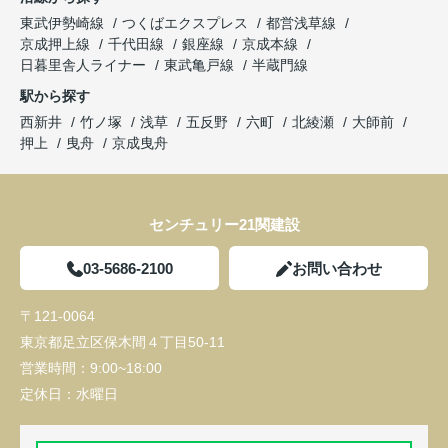
東武伊勢崎線
つくばエクスプレス
都営浅草線
京成押上線
千代田線
銀座線
京成本線
日暮里舎人ライナー
東武亀戸線
半蔵門線
駅から探す
西新井
竹ノ塚
浅草
五反野
六町
北綾瀬
大師前
押上
曳舟
京成曳舟
センチュリー21関建設
03-5686-2100
お問い合わせ
〒121-0064
東京都足立区保木間４丁目50-11
営業時間：
9:00~18:00
定休日：
水曜日