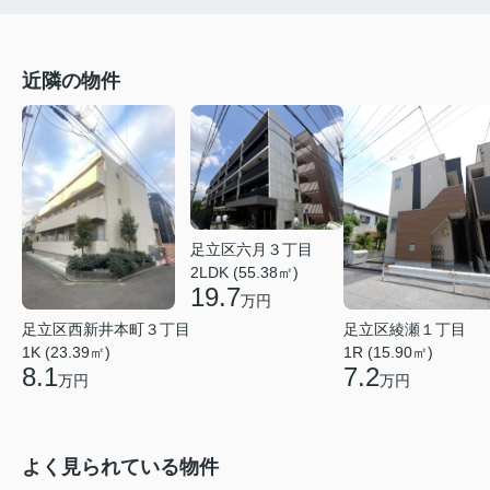
近隣の物件
足立区六月３丁目
2LDK (55.38㎡)
19.7
万円
足立区西新井本町３丁目
足立区綾瀬１丁目
1K (23.39㎡)
1R (15.90㎡)
8.1
7.2
万円
万円
よく見られている物件