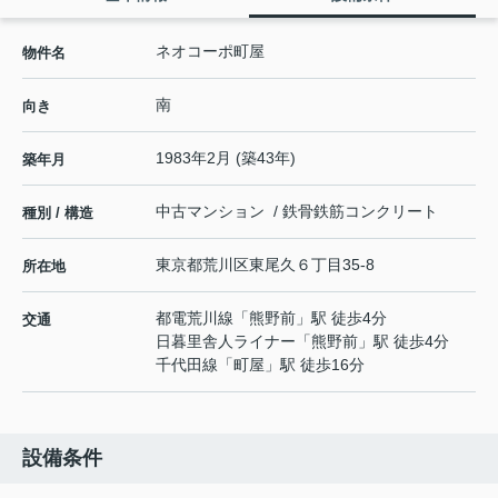
ネオコーポ町屋
物件名
南
向き
1983年2月 (築43年)
築年月
中古マンション / 鉄骨鉄筋コンクリート
種別 / 構造
東京都
荒川区
東尾久
６丁目35-8
所在地
都電荒川線
「
熊野前
」駅 徒歩4分
交通
日暮里舎人ライナー
「
熊野前
」駅 徒歩4分
千代田線
「
町屋
」駅 徒歩16分
設備条件