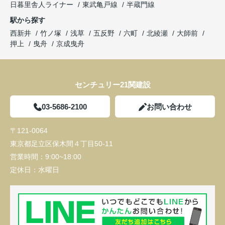
日暮里舎人ライナー
東武亀戸線
半蔵門線
駅から探す
西新井
竹ノ塚
浅草
五反野
六町
北綾瀬
大師前
押上
曳舟
京成曳舟
センチュリー21関建設
03-5686-2100
お問い合わせ
〒121-0064
東京都足立区保木間４丁目50-11
営業時間：
9:00~18:00
定休日：
水曜日