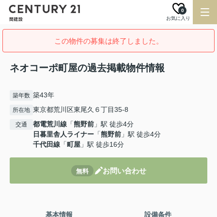
0
お気に入り
この物件の募集は終了しました。
ネオコーポ町屋の過去掲載物件情報
築43年
築年数
東京都荒川区東尾久６丁目35-8
所在地
都電荒川線
「
熊野前
」駅 徒歩4分
交通
日暮里舎人ライナー
「
熊野前
」駅 徒歩4分
千代田線
「
町屋
」駅 徒歩16分
お問い合わせ
無料
基本情報
設備条件