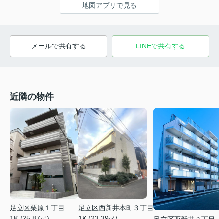
地図アプリで見る
メールで共有する
LINEで共有する
近隣の物件
足立区栗原１丁目
足立区西新井本町３丁目
1K (25.87㎡)
1K (23.39㎡)
足立区西新井２丁目