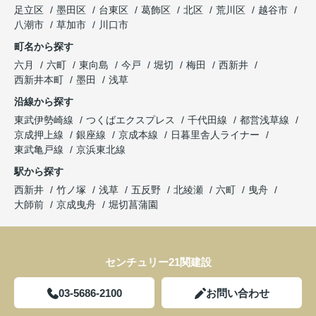
足立区
墨田区
台東区
葛飾区
北区
荒川区
越谷市
八潮市
草加市
川口市
町名から探す
六月
六町
東向島
今戸
堀切
梅田
西新井
西新井本町
墨田
浅草
沿線から探す
東武伊勢崎線
つくばエクスプレス
千代田線
都営浅草線
京成押上線
銀座線
京成本線
日暮里舎人ライナー
東武亀戸線
京浜東北線
駅から探す
西新井
竹ノ塚
浅草
五反野
北綾瀬
六町
曳舟
大師前
京成曳舟
堀切菖蒲園
センチュリー21関建設
03-5686-2100
お問い合わせ