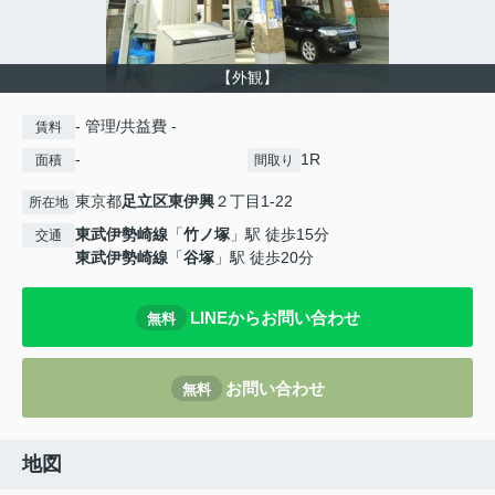
【外観】
- 管理/共益費 -
賃料
-
1R
面積
間取り
東京都
足立区
東伊興
２丁目1-22
所在地
東武伊勢崎線
「
竹ノ塚
」駅 徒歩15分
交通
東武伊勢崎線
「
谷塚
」駅 徒歩20分
LINEからお問い合わせ
無料
お問い合わせ
無料
地図