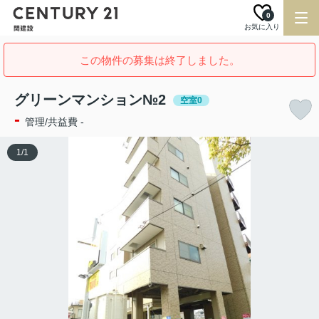
0
お気に入り
この物件の募集は終了しました。
グリーンマンション№2
空室0
-
管理/共益費 -
1
/
1