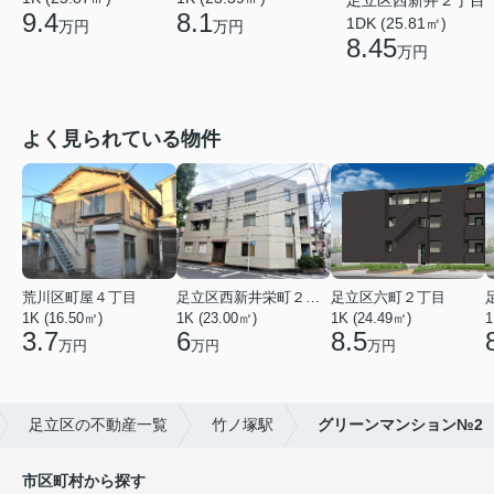
9.4
8.1
1DK (25.81㎡)
万円
万円
8.45
万円
よく見られている物件
荒川区町屋４丁目
足立区西新井栄町２丁目
足立区六町２丁目
1K (16.50㎡)
1K (23.00㎡)
1K (24.49㎡)
1
3.7
6
8.5
万円
万円
万円
足立区の不動産一覧
竹ノ塚駅
グリーンマンション№2
市区町村から探す