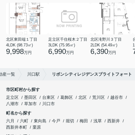
北区東田端１丁目
足立区千住桜木２丁目
北区滝野川３丁目
4LDK (98.73㎡)
3LDK (75.95㎡)
2LDK (54.49㎡)
1
9,998
6,990
6,390
万円
万円
万円
動産一覧
川口駅
リボンシティレジデンスブライトフォート
市区町村から探す
足立区
墨田区
台東区
葛飾区
北区
荒川区
越谷市
八潮市
草加市
川口市
町名から探す
六月
六町
東向島
今戸
堀切
梅田
浅草
西新井
西新井本町
栗原