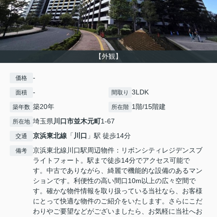
【外観】
-
価格
-
3LDK
面積
間取り
築20年
1階/15階建
築年数
所在階
埼玉県
川口市
並木元町
1-67
所在地
京浜東北線
「
川口
」駅 徒歩14分
交通
京浜東北線川口駅周辺物件：リボンシティレジデンスブ
備考
ライトフォート。駅まで徒歩14分でアクセス可能で
す。中古でありながら、綺麗で機能的な設備のあるマン
ションです。利便性の高い間口10m以上の広々空間で
す。確かな物件情報を取り扱っている当社なら、お客様
にとって快適な物件のご紹介をいたします。さらにこだ
わりやご要望などがございましたら、お気軽に当社へお