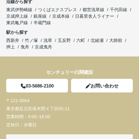
沿線から探す
東武伊勢崎線
つくばエクスプレス
都営浅草線
千代田線
京成押上線
銀座線
京成本線
日暮里舎人ライナー
東武亀戸線
半蔵門線
駅から探す
西新井
竹ノ塚
浅草
五反野
六町
北綾瀬
大師前
押上
曳舟
京成曳舟
センチュリー21関建設
03-5686-2100
お問い合わせ
〒121-0064
東京都足立区保木間４丁目50-11
営業時間：
9:00~18:00
定休日：
水曜日